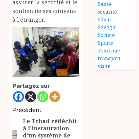
assurer la sécurité et le
Santé
soutien de ses citoyens
sécurité
à l’étranger.
Sénat
Sénégal
Société
Sports
Tourisme
transport
visite
Partagez sur
Navigation
Précédent
Le Tchad réfléchit
d’article
Article
à l’instauration
précédent:
d’un système de