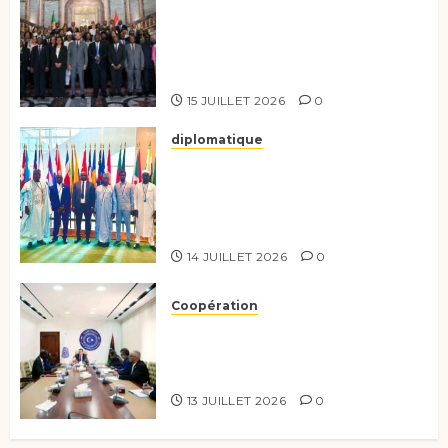
Le Tchad participe activement
à la 121e session du Conseil des
ministres de l’OEACP à
Bruxelles.
15 JUILLET 2026
0
diplomatique
Le Tchad au forum Politique
de haut niveau sur le
développement durable à New
York.
14 JUILLET 2026
0
Coopération
Renforcement de la
coopération, Tchad-Libye vers
une connectivité accrue
13 JUILLET 2026
0