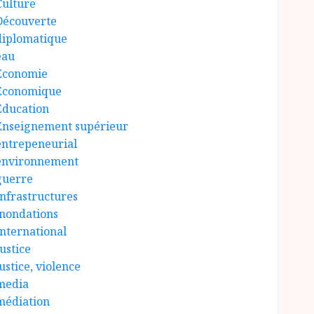
Culture
Découverte
diplomatique
eau
Économie
Économique
Éducation
Enseignement supérieur
entrepeneurial
environnement
guerre
Infrastructures
inondations
International
ustice
ustice, violence
media
médiation