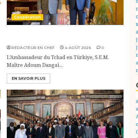
Coopération
Tchad-Türkiye : Dynamisation du
j
Partenariat Bilatéral
RÉDACTEUR EN CHEF
4 AOÛT 2026
0
L’Ambassadeur du Tchad en Türkiye, S.E.M.
Maître Adoum Dangaï...
EN SAVOIR PLUS
c