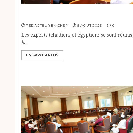
Le Tchad et l’Égypte préparent le terrain
pour une coopération renforcée
RÉDACTEUR EN CHEF
5 AOÛT 2026
0
Les experts tchadiens et égyptiens se sont réunis
à...
EN SAVOIR PLUS