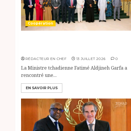
Coopération
Le Tchad et les Pays-Bas renforcent leur
dialogue sur l’aide humanitaire et les
relations bilatérales
RÉDACTEUR EN CHEF
13 JUILLET 2026
0
La Ministre tchadienne Fatimé Aldjineh Garfa a
rencontré une...
EN SAVOIR PLUS