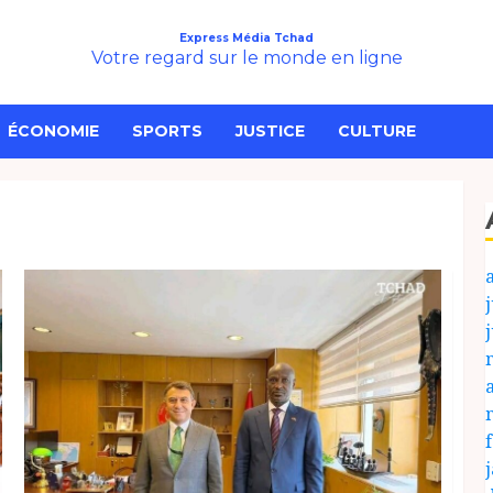
Express Média Tchad
Votre regard sur le monde en ligne
ÉCONOMIE
SPORTS
JUSTICE
CULTURE
j