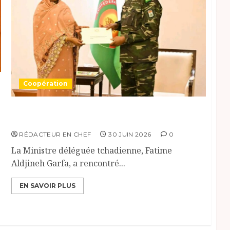
Coopération
Le Tchad invite le Niger au Forum Africain
de l’eau
RÉDACTEUR EN CHEF
30 JUIN 2026
0
La Ministre déléguée tchadienne, Fatime
Aldjineh Garfa, a rencontré...
EN SAVOIR PLUS