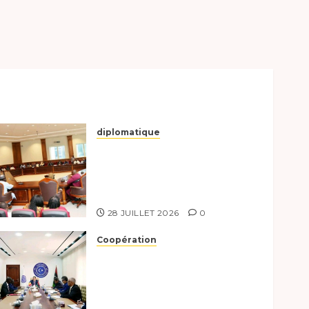
diplomatique
Le Secrétaire général
adjoint exhorte les
nouveaux responsables à
l’excellence.
28 JUILLET 2026
0
Coopération
Renforcement de la
coopération, Tchad-Libye
vers une connectivité
accrue