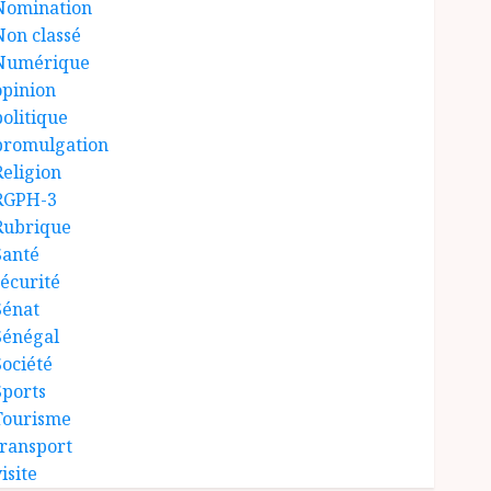
Nomination
Non classé
Numérique
opinion
politique
promulgation
Religion
RGPH-3
Rubrique
Santé
sécurité
Sénat
Sénégal
Société
Sports
Tourisme
transport
isite