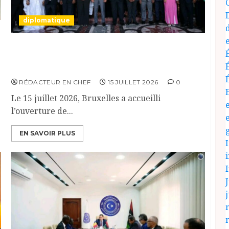
diplomatique
Le Tchad participe activement à la 121e
session du Conseil des ministres de l’OEACP à
Bruxelles.
RÉDACTEUR EN CHEF
15 JUILLET 2026
0
Le 15 juillet 2026, Bruxelles a accueilli
l’ouverture de...
EN SAVOIR PLUS
J
j