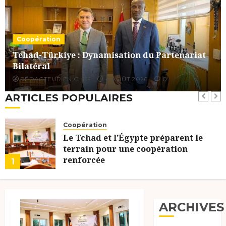
Coopération
Tchad-Türkiye : Dynamisation du Partenariat
Bilatéral
RÉDACTEUR EN CHEF
4 AOÛT 2026
0
ARTICLES POPULAIRES
Coopération
Le Tchad et l’Égypte préparent le
terrain pour une coopération
renforcée
1
5 AOÛT 2026
0
ARCHIVES