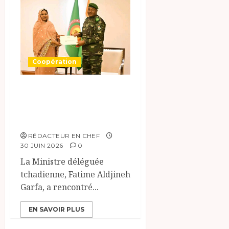
Coopération
Le Tchad invite le
Niger au Forum
Africain de l’eau
RÉDACTEUR EN CHEF
30 JUIN 2026
0
La Ministre déléguée
tchadienne, Fatime Aldjineh
Garfa, a rencontré...
EN SAVOIR PLUS