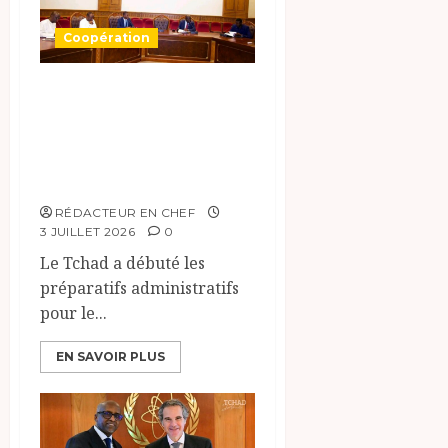
Coopération
Le Tchad prépare
le Sommet des
Chefs d’État du
CAMES
RÉDACTEUR EN CHEF
3 JUILLET 2026
0
Le Tchad a débuté les
préparatifs administratifs
pour le...
EN SAVOIR PLUS