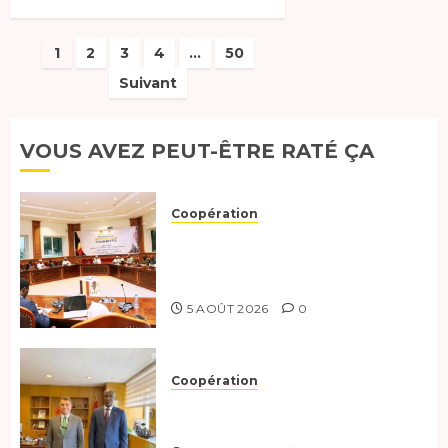
Pagination
1
2
3
4
…
50
Suivant
des
publications
VOUS AVEZ PEUT-ÊTRE RATÉ ÇA
Coopération
Le Tchad et l’Égypte
préparent le terrain pour une
coopération renforcée
5 AOÛT 2026
0
Coopération
Tchad-Türkiye : Dynamisation
du Partenariat Bilatéral