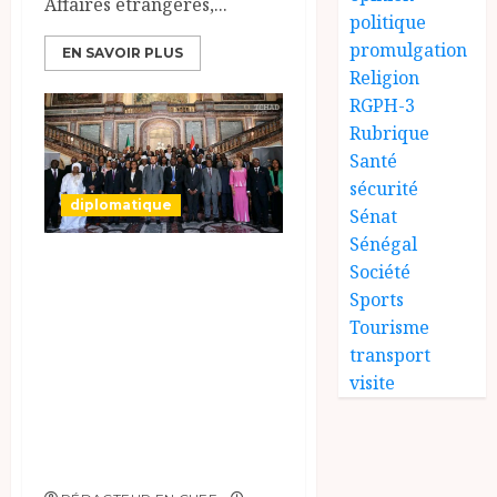
Affaires étrangères,...
politique
promulgation
EN SAVOIR PLUS
Religion
RGPH-3
Rubrique
Santé
sécurité
diplomatique
Sénat
Sénégal
Le Tchad participe
Société
activement à la
Sports
Tourisme
121e session du
transport
Conseil des
visite
ministres de
l’OEACP à
Bruxelles.