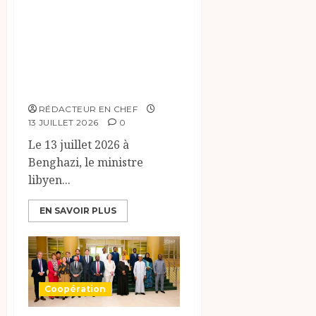
Renforcement de
la coopération,
Tchad-Libye vers
une connectivité
accrue
RÉDACTEUR EN CHEF
13 JUILLET 2026
0
Le 13 juillet 2026 à
Benghazi, le ministre
libyen...
EN SAVOIR PLUS
Coopération