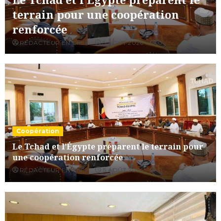
terrain pour une coopération
renforcée
RÉDACTEUR EN CHEF
5 AOÛT 2026
0
Coopération
Le Tchad et l’Égypte préparent le terrain pour
une coopération renforcée
RÉDACTEUR EN CHEF
5 AOÛT 2026
0