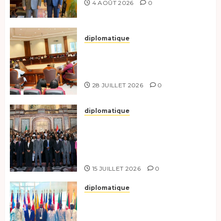
4 AOÛT 2026
0
diplomatique
Le Secrétaire général adjoint
exhorte les nouveaux
responsables à l’excellence.
28 JUILLET 2026
0
diplomatique
Le Tchad participe activement
à la 121e session du Conseil des
ministres de l’OEACP à
Bruxelles.
15 JUILLET 2026
0
diplomatique
Le Tchad au forum Politique
de haut niveau sur le