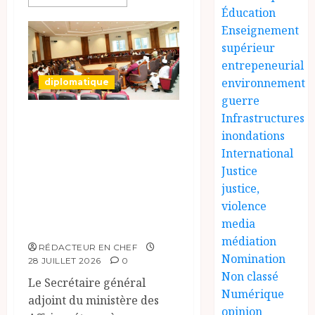
Éducation
Enseignement
supérieur
entrepeneurial
environnement
diplomatique
guerre
Le Secrétaire
Infrastructures
inondations
général adjoint
International
exhorte les
Justice
nouveaux
justice,
responsables à
violence
l’excellence.
media
médiation
RÉDACTEUR EN CHEF
Nomination
28 JUILLET 2026
0
Non classé
Le Secrétaire général
Numérique
adjoint du ministère des
opinion