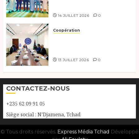
développement durable à New
York.
14 JUILLET 2026
0
Coopération
Renforcement de la
coopération, Tchad-Libye vers
une connectivité accrue
13 JUILLET 2026
0
CONTACTEZ-NOUS
+235 62 09 91 05
Siège social : N’Djamena, Tchad
© Tous droits réservés.
Express Média Tchad
Développé