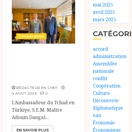
mai 2025
avril 2025
mars 2025
CATÉGORI
Coopération
accord
Tchad-Türkiye :
administration
Dynamisation du
Assemblée
Partenariat
nationale
Bilatéral
conflit
Coopération
RÉDACTEUR EN CHEF
Culture
4 AOÛT 2026
0
Découverte
L’Ambassadeur du Tchad en
diplomatique
Türkiye, S.E.M. Maître
eau
Adoum Dangaï...
Économie
Économique
EN SAVOIR PLUS