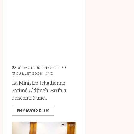
Le Tchad et les
Pays-Bas
renforcent leur
dialogue sur l’aide
humanitaire et les
relations
bilatérales
RÉDACTEUR EN CHEF
13 JUILLET 2026
0
La Ministre tchadienne
Fatimé Aldjineh Garfa a
rencontré une...
EN SAVOIR PLUS