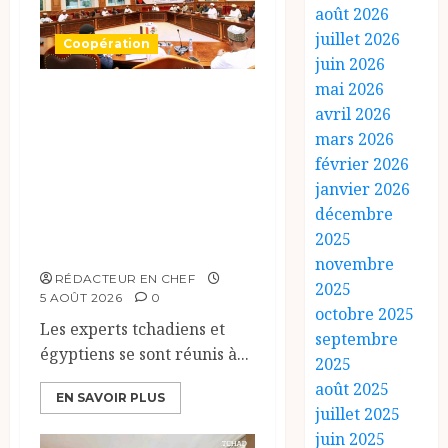
août 2026
juillet 2026
Coopération
juin 2026
mai 2026
Le Tchad et
avril 2026
l’Égypte
mars 2026
préparent le
février 2026
terrain pour une
janvier 2026
décembre
coopération
2025
renforcée
novembre
RÉDACTEUR EN CHEF
2025
5 AOÛT 2026
0
octobre 2025
Les experts tchadiens et
septembre
égyptiens se sont réunis à...
2025
août 2025
EN SAVOIR PLUS
juillet 2025
juin 2025