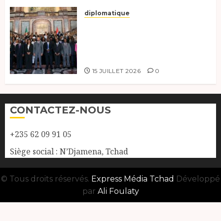
diplomatique
Le Tchad participe activement
à la 121e session du Conseil des
ministres de l’OEACP à
Bruxelles.
15 JUILLET 2026
0
CONTACTEZ-NOUS
+235 62 09 91 05
Siège social : N’Djamena, Tchad
© Tous droits réservés.
Express Média Tchad
Développé
par
Ali Foulaty