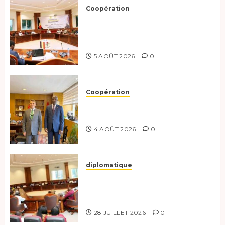
Coopération
Le Tchad et l’Égypte
préparent le terrain pour une
coopération renforcée
5 AOÛT 2026
0
Coopération
Tchad-Türkiye : Dynamisation
du Partenariat Bilatéral
4 AOÛT 2026
0
diplomatique
Le Secrétaire général adjoint
exhorte les nouveaux
responsables à l’excellence.
28 JUILLET 2026
0