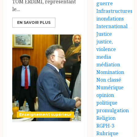
TOM ERDIMI, représentant
guerre
le...
Infrastructures
inondations
EN SAVOIR PLUS
International
Justice
justice,
violence
media
médiation
Nomination
Non classé
Numérique
opinion
politique
promulgation
Enseignement supérieur
Religion
RGPH-3
Séjour_du_Ministre_d_État_À_Alger
Rubrique