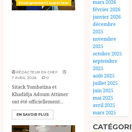
mars 2026
Enseignement supérieur
février 2026
janvier 2026
Nouveau
décembre
leadership au
2025
ministère de
novembre
l’enseignement
2025
supérieur du
octobre 2025
septembre
tchad.
2025
RÉDACTEUR EN CHEF
août 2025
7 AVRIL 2026
0
juillet 2025
Sitack Yombatina et
juin 2025
Khadidja Adoum Attimer
mai 2025
ont été officiellement...
avril 2025
mars 2025
EN SAVOIR PLUS
CATÉGORI