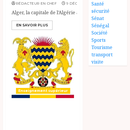
Santé
RÉDACTEUR EN CHEF
9 DÉCEMBRE 2025
0
sécurité
Alger, la capitale de l’Algérie a accueilli du 06...
Sénat
Sénégal
EN SAVOIR PLUS
Société
Sports
Tourisme
transport
visite
Enseignement supérieur
#Tchad : Par
Arrêté
N°3896/PR/2025 du