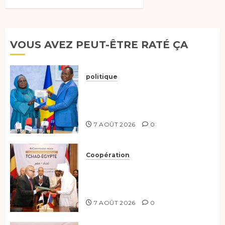
VOUS AVEZ PEUT-ÊTRE RATÉ ÇA
politique
Tchad :évaluation des progrès
du programme présidentiel et
exhorte à l’action
7 AOÛT 2026
0
Coopération
Le Tchad et l’Égypte
renforcent leur partenariat
stratégique et opérationnel
7 AOÛT 2026
0