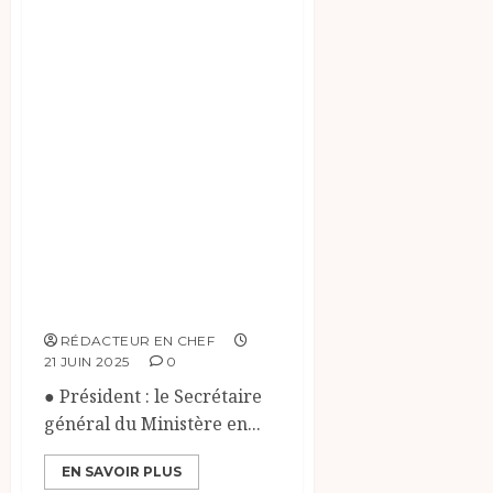
20 juin 2025, le
jury des Concours
d’entrée au cycle
normal de l’Ecole
Nationale
d’Administration
au titre de l’année
académique 2025-
2026 est composé
comme suit :
RÉDACTEUR EN CHEF
21 JUIN 2025
0
● Président : le Secrétaire
général du Ministère en...
EN SAVOIR PLUS