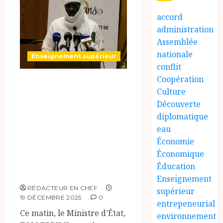
accord
administration
Assemblée
nationale
Enseignement supérieur
conflit
Coopération
Célébration du
Culture
60ème
Découverte
anniversaire de
diplomatique
l’École Nationale
eau
Supérieure des
Économie
Économique
Travaux Publics
Éducation
(ENSTP)
Enseignement
RÉDACTEUR EN CHEF
supérieur
19 DÉCEMBRE 2025
0
entrepeneurial
Ce matin, le Ministre d’État,
environnement