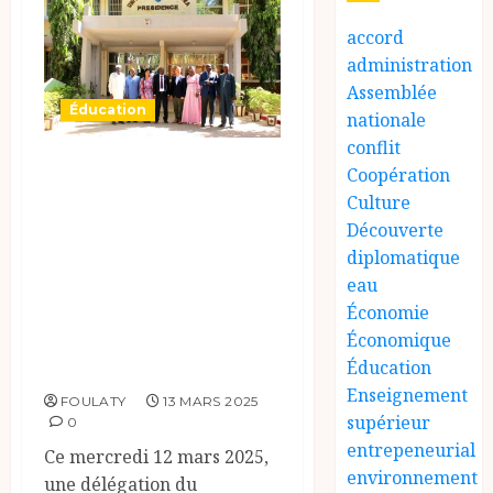
accord
administration
Assemblée
Éducation
nationale
conflit
Partenariat
Coopération
stratégique :
Culture
Découverte
L’Université de
diplomatique
N’Djaména et le
eau
PNUD unissent
Économie
leurs forces pour
Économique
les ODD
Éducation
Enseignement
FOULATY
13 MARS 2025
supérieur
0
entrepeneurial
Ce mercredi 12 mars 2025,
environnement
une délégation du