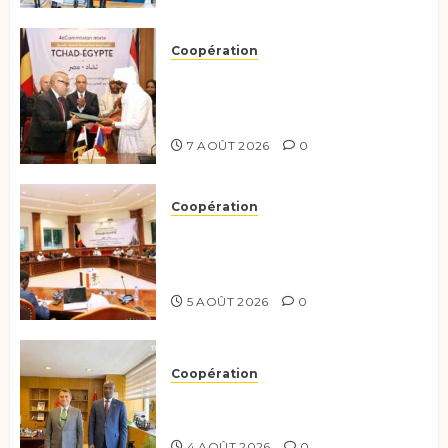
Coopération
Le Tchad et l’Égypte
renforcent leur partenariat
stratégique et opérationnel
7 AOÛT 2026
0
Coopération
Le Tchad et l’Égypte
préparent le terrain pour une
coopération renforcée
5 AOÛT 2026
0
Coopération
Tchad-Türkiye : Dynamisation
du Partenariat Bilatéral
4 AOÛT 2026
0