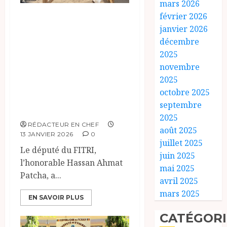
mars 2026
Le Député Hassan
février 2026
janvier 2026
Ahmat Patcha
décembre
Renforce
2025
l’Éducation à
novembre
AMDJAMÉNA
2025
BILALA et
octobre 2025
septembre
AMBASATNA
2025
RÉDACTEUR EN CHEF
août 2025
13 JANVIER 2026
0
juillet 2025
Le député du FITRI,
juin 2025
l’honorable Hassan Ahmat
mai 2025
Patcha, a...
avril 2025
mars 2025
EN SAVOIR PLUS
CATÉGORI