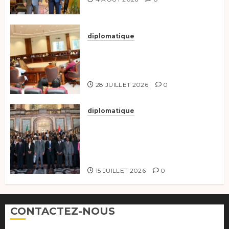
diplomatique
Le Secrétaire général adjoint
exhorte les nouveaux
responsables à l’excellence.
28 JUILLET 2026
0
diplomatique
Le Tchad participe activement
à la 121e session du Conseil des
ministres de l’OEACP à
Bruxelles.
15 JUILLET 2026
0
CONTACTEZ-NOUS