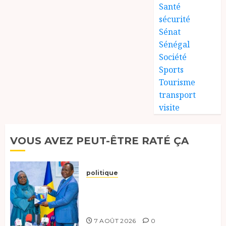
Santé
sécurité
Sénat
Sénégal
Société
Sports
Tourisme
transport
visite
VOUS AVEZ PEUT-ÊTRE RATÉ ÇA
politique
Tchad :évaluation des progrès
du programme présidentiel et
exhorte à l’action
7 AOÛT 2026
0