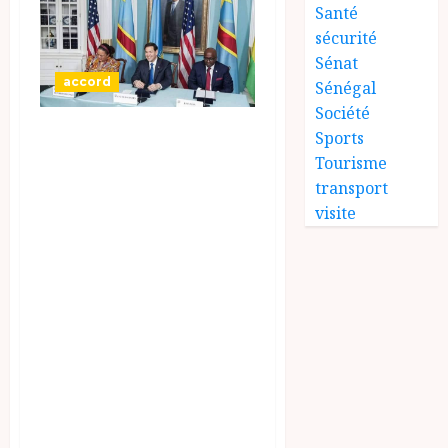
Santé
sécurité
Sénat
accord
Sénégal
Société
Un accord de paix
Sports
a été signé à
Tourisme
transport
Washington entre
visite
la République
démocratique du
Congo (RDC) et le
Rwanda, sous
l’égide du
président
américain Donald
Trump, qui s’est