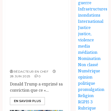
guerre
négociations. Cet
Infrastructures
accord traite du «
inondations
respect de
International
l’intégrité
Justice
territoriale » dans
justice,
violence
l’est de la RDC à la
media
suite des actions
médiation
du groupe armé
Nomination
AFC-M23.
Non classé
Numérique
RÉDACTEUR EN CHEF
opinion
28 JUIN 2025
0
politique
Donald Trump a exprimé sa
promulgation
conviction que ce «...
Religion
RGPH-3
EN SAVOIR PLUS
Rubrique