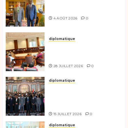
Tchad-Türkiye : Dynamisation
du Partenariat Bilatéral
4 AOÛT 2026
0
diplomatique
Le Secrétaire général adjoint
exhorte les nouveaux
responsables à l’excellence.
28 JUILLET 2026
0
diplomatique
Le Tchad participe activement
à la 121e session du Conseil des
ministres de l’OEACP à
Bruxelles.
15 JUILLET 2026
0
diplomatique