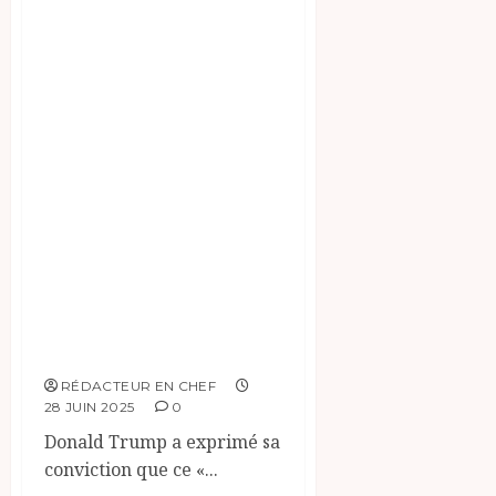
félicité de l’issue
de ces
négociations. Cet
accord traite du «
respect de
l’intégrité
territoriale » dans
l’est de la RDC à la
suite des actions
du groupe armé
AFC-M23.
RÉDACTEUR EN CHEF
28 JUIN 2025
0
Donald Trump a exprimé sa
conviction que ce «...