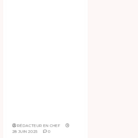
américain Donald
Trump, qui s’est
félicité de l’issue
de ces
négociations. Cet
accord traite du «
respect de
l’intégrité
territoriale » dans
l’est de la RDC à la
suite des actions
du groupe armé
AFC-M23.
RÉDACTEUR EN CHEF
28 JUIN 2025
0