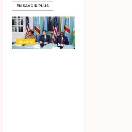
EN SAVOIR PLUS
accord
Un accord de paix
a été signé à
Washington entre
la République
démocratique du
Congo (RDC) et le
Rwanda, sous
l’égide du
président