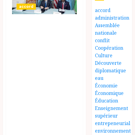
accord
accord
administration
Un accord de paix
Assemblée
a été signé à
nationale
Washington entre
conflit
Coopération
la République
Culture
démocratique du
Découverte
Congo (RDC) et le
diplomatique
Rwanda, sous
eau
l’égide du
Économie
Économique
président
Éducation
américain Donald
Enseignement
Trump, qui s’est
supérieur
félicité de l’issue
entrepeneurial
de ces
environnement