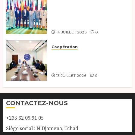
Le Tchad au forum Politique
de haut niveau sur le
développement durable à New
York.
14 JUILLET 2026
0
Coopération
Renforcement de la
coopération, Tchad-Libye vers
une connectivité accrue
13 JUILLET 2026
0
CONTACTEZ-NOUS
+235 62 09 91 05
Siège social : N’Djamena, Tchad