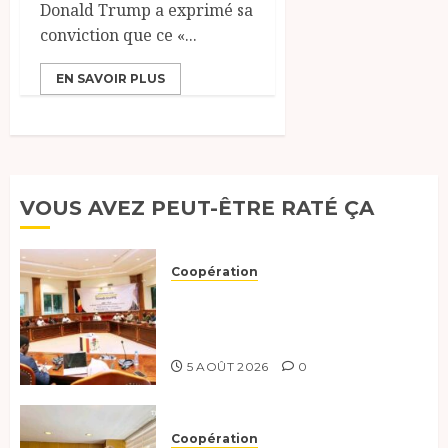
Donald Trump a exprimé sa
conviction que ce «...
EN SAVOIR PLUS
VOUS AVEZ PEUT-ÊTRE RATÉ ÇA
Coopération
Le Tchad et l’Égypte
préparent le terrain pour une
coopération renforcée
5 AOÛT 2026
0
Coopération