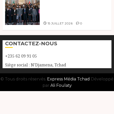
à la 121e session du Conseil des
ministres de l’OEACP à
Bruxelles.
15 JUILLET 2026
0
CONTACTEZ-NOUS
+235 62 09 91 05
Siège social : N’Djamena, Tchad
© Tous droits réservés.
Express Média Tchad
Développé
par
Ali Foulaty