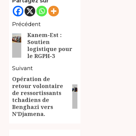
Partagez sur
Navigation
Précédent
Kanem-Est :
d’article
Article
Soutien
précédent:
logistique pour
le RGPH-3
Suivant
Opération de
Article
retour volontaire
suivant:
de ressortissants
tchadiens de
Benghazi vers
N’Djamena.