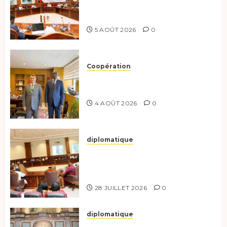
préparent le terrain pour une
coopération renforcée
5 AOÛT 2026
0
Coopération
Tchad-Türkiye : Dynamisation
du Partenariat Bilatéral
4 AOÛT 2026
0
diplomatique
Le Secrétaire général adjoint
exhorte les nouveaux
responsables à l’excellence.
28 JUILLET 2026
0
diplomatique
Le Tchad participe activement