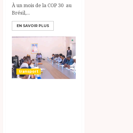
À un mois de la COP 30 au
Brésil,...
EN SAVOIR PLUS
transport
La Ministre des
Transports,
Fatima Goukouni
Weddeye,
inaugure un
dialogue direct