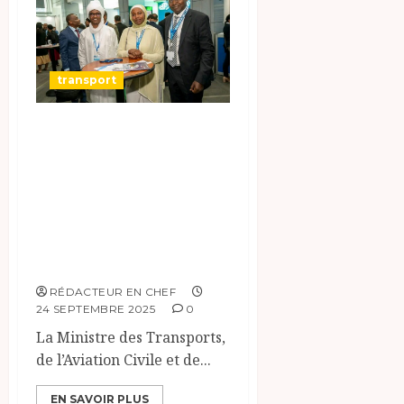
transport
Le Tchad à
l’Avant-Scène :
Participation
Active à
l’Assemblé
Générale de l’OACI
RÉDACTEUR EN CHEF
24 SEPTEMBRE 2025
0
La Ministre des Transports,
de l’Aviation Civile et de...
EN SAVOIR PLUS