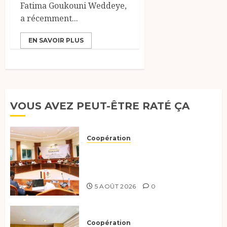
Fatima Goukouni Weddeye,
a récemment...
EN SAVOIR PLUS
VOUS AVEZ PEUT-ÊTRE RATÉ ÇA
Coopération
Le Tchad et l’Égypte
préparent le terrain pour une
coopération renforcée
5 AOÛT 2026
0
Coopération