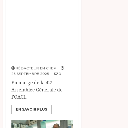
la sécurité et de la
modernisation du
secteur aérien
tchadien : Une
collaboration
prometteuse avec
l’OACI
RÉDACTEUR EN CHEF
26 SEPTEMBRE 2025
0
En marge de la 42ᵉ
Assemblée Générale de
l’OACI...
EN SAVOIR PLUS