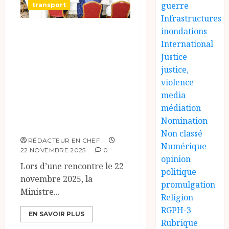
guerre
transport
Infrastructures
inondations
La Ministre des
International
Transports
Justice
rencontre les
justice,
cadres tchadiens
violence
de l’ASECNA pour
media
médiation
discuter de leurs
Nomination
préoccupations
Non classé
RÉDACTEUR EN CHEF
Numérique
22 NOVEMBRE 2025
0
opinion
Lors d’une rencontre le 22
politique
novembre 2025, la
promulgation
Ministre...
Religion
RGPH-3
EN SAVOIR PLUS
Rubrique