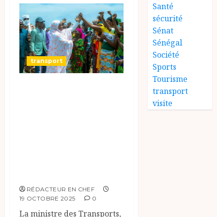
Santé
sécurité
Sénat
Sénégal
Société
transport
Sports
Tourisme
Fatimé Goukouni
transport
Weddeye engage le
visite
Logone Oriental
dans une
dynamique de
sécurité routière
et de connectivité
RÉDACTEUR EN CHEF
19 OCTOBRE 2025
0
La ministre des Transports,