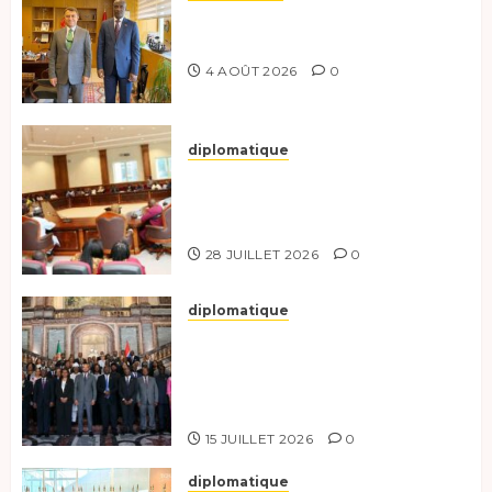
Tchad-Türkiye : Dynamisation
du Partenariat Bilatéral
4 AOÛT 2026
0
diplomatique
Le Secrétaire général adjoint
exhorte les nouveaux
responsables à l’excellence.
28 JUILLET 2026
0
diplomatique
Le Tchad participe activement
à la 121e session du Conseil des
ministres de l’OEACP à
Bruxelles.
15 JUILLET 2026
0
diplomatique