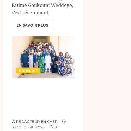
Fatimé Goukouni Weddeye,
s’est récemment...
EN SAVOIR PLUS
transport
Atelier National
de Concertation
en Préparation de
la COP 30
RÉDACTEUR EN CHEF
8 OCTOBRE 2025
0