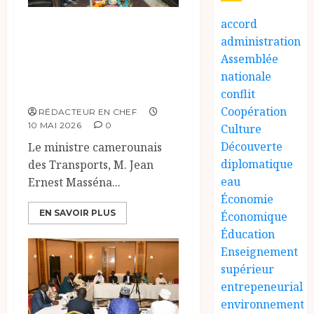
accord
Ouverture du 5e
administration
Forum tripartite
Assemblée
sur les transports
nationale
à N’Djamena.
conflit
Coopération
RÉDACTEUR EN CHEF
10 MAI 2026
0
Culture
Découverte
Le ministre camerounais
diplomatique
des Transports, M. Jean
eau
Ernest Masséna...
Économie
EN SAVOIR PLUS
Économique
Éducation
Enseignement
supérieur
entrepeneurial
environnement