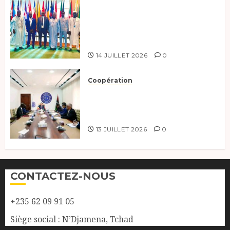
Le Tchad au forum Politique
de haut niveau sur le
développement durable à New
York.
14 JUILLET 2026
0
Coopération
Renforcement de la
coopération, Tchad-Libye vers
une connectivité accrue
13 JUILLET 2026
0
CONTACTEZ-NOUS
+235 62 09 91 05
Siège social : N’Djamena, Tchad