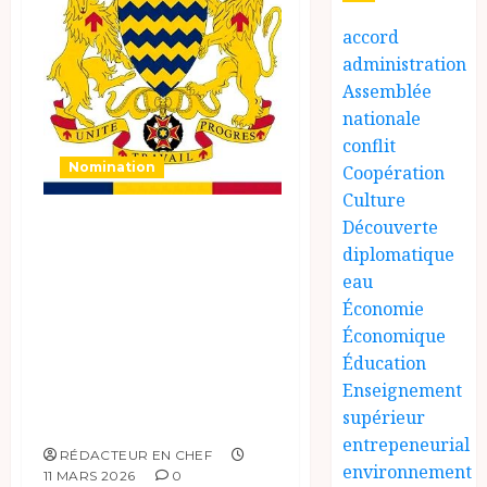
accord
administration
Assemblée
nationale
conflit
Nomination
Coopération
Culture
MINISTERE DES
Découverte
diplomatique
FINANCES, DU
eau
BUDGET, DE
Économie
L’ECONOMIE, DU
Économique
PLAN ET DE LA
Éducation
COOPERATION
Enseignement
supérieur
INTERNATIONALE
entrepeneurial
RÉDACTEUR EN CHEF
environnement
11 MARS 2026
0