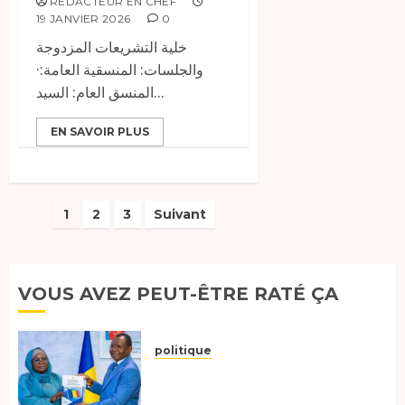
RÉDACTEUR EN CHEF
19 JANVIER 2026
0
خلية التشريعات المزدوجة
والجلسات: المنسقية العامة:·
المنسق العام: السيد...
EN SAVOIR PLUS
Pagination
1
2
3
Suivant
des
publications
VOUS AVEZ PEUT-ÊTRE RATÉ ÇA
politique
Tchad :évaluation des progrès
du programme présidentiel et