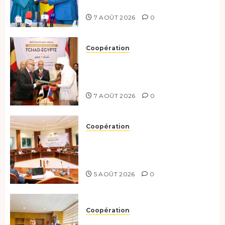
exhorte à l’action
7 AOÛT 2026
0
Coopération
Le Tchad et l’Égypte
renforcent leur partenariat
stratégique et opérationnel
7 AOÛT 2026
0
Coopération
Le Tchad et l’Égypte
préparent le terrain pour une
coopération renforcée
5 AOÛT 2026
0
Coopération
Tchad-Türkiye : Dynamisation