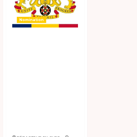
Nomination
الأمانة العامة للحكومة /
تعيينات
بموجب المرسوم رقم
035/رج/رو/أ ع ح/2026
الصادر في 19 يناير
2026، تم تعيين
الشخصيات الآتية
أسماؤها في مناصب
المسؤولية أدناه بالأمانة
العامة للحكومة: