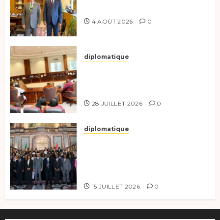
du Partenariat Bilatéral
4 AOÛT 2026
0
diplomatique
Le Secrétaire général adjoint
exhorte les nouveaux
responsables à l’excellence.
28 JUILLET 2026
0
diplomatique
Le Tchad participe activement
à la 121e session du Conseil des
ministres de l’OEACP à
Bruxelles.
15 JUILLET 2026
0