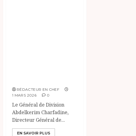
Le tchad rayonne :
Le DG de la
SONEMIC,
Abdelkerim
Charfadine
Bèguera, Sacré
« Personnalité de
l’Année » en
Afrique.
RÉDACTEUR EN CHEF
1 MARS 2026
0
Le Général de Division
Abdelkerim Charfadine,
Directeur Général de...
EN SAVOIR PLUS