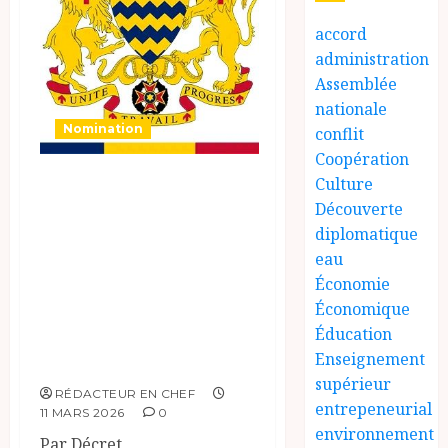
accord
administration
Assemblée
nationale
Nomination
conflit
Coopération
MINISTERE DES
Culture
Découverte
FINANCES, DU
diplomatique
BUDGET, DE
eau
L’ECONOMIE, DU
Économie
PLAN ET DE LA
Économique
COOPERATION
Éducation
Enseignement
INTERNATIONALE
supérieur
RÉDACTEUR EN CHEF
entrepeneurial
11 MARS 2026
0
environnement
Par Décret