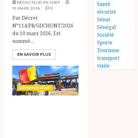
RÉDACTEUR EN CHEF
Santé
10 MARS 2026
0
sécurité
Par Décret
Sénat
N°114/PR/GDCHONT/2026
Sénégal
du 10 mars 2026, Est
Société
nommé...
Sports
Tourisme
EN SAVOIR PLUS
transport
visite
administration
Changement à la
tête du Chari-
Baguirmi, Le
Général Azem