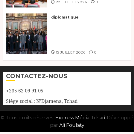
28 JUILLET 2026
0
diplomatique
Le Tchad participe activement
à la 121e session du Conseil des
ministres de l’OEACP à
Bruxelles.
15 JUILLET 2026
0
CONTACTEZ-NOUS
+235 62 09 91 05
Siège social : N’Djamena, Tchad
© Tous droits réservés.
Express Média Tchad
Développé
par
Ali Foulaty