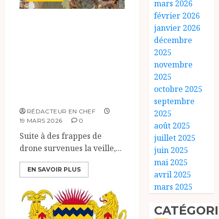
mars 2026
février 2026
Une délégation
janvier 2026
gouvernementale
décembre
de haut niveau
2025
novembre
dépêchée à Tiné
2025
après des frappes
octobre 2025
de drone.
septembre
RÉDACTEUR EN CHEF
2025
19 MARS 2026
0
août 2025
Suite à des frappes de
juillet 2025
drone survenues la veille,...
juin 2025
mai 2025
EN SAVOIR PLUS
avril 2025
mars 2025
CATÉGORI