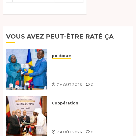
VOUS AVEZ PEUT-ÊTRE RATÉ ÇA
politique
Tchad :évaluation des progrès
du programme présidentiel et
exhorte à l’action
7 AOÛT 2026
0
Coopération
Le Tchad et l’Égypte
renforcent leur partenariat
stratégique et opérationnel
7 AOÛT 2026
0