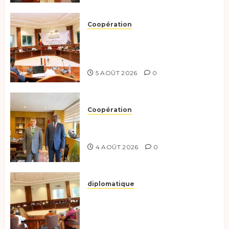
Coopération
Le Tchad et l’Égypte
préparent le terrain pour une
coopération renforcée
5 AOÛT 2026
0
Coopération
Tchad-Türkiye : Dynamisation
du Partenariat Bilatéral
4 AOÛT 2026
0
diplomatique
Le Secrétaire général adjoint
exhorte les nouveaux
responsables à l’excellence.