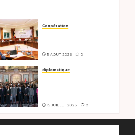
Coopération
Le Tchad et l’Égypte
préparent le terrain pour
une coopération renforcée
5 AOÛT 2026
0
diplomatique
Le Tchad participe
activement à la 121e session
du Conseil des ministres de
l’OEACP à Bruxelles.
15 JUILLET 2026
0