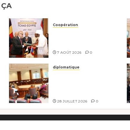
 ÇA
Coopération
Le Tchad et l’Égypte
renforcent leur partenariat
stratégique et opérationnel
7 AOÛT 2026
0
diplomatique
Le Secrétaire général
adjoint exhorte les
nouveaux responsables à
l’excellence.
28 JUILLET 2026
0