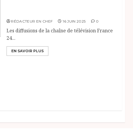
Togo: France 24 et radio France
international ont suspendu.
RÉDACTEUR EN CHEF
16 JUIN 2025
0
Les diffusions de la chaîne de télévision France
24...
EN SAVOIR PLUS