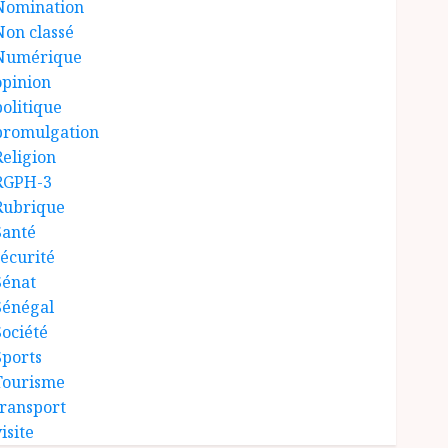
Nomination
Non classé
Numérique
opinion
politique
promulgation
Religion
RGPH-3
Rubrique
Santé
sécurité
Sénat
Sénégal
Société
Sports
Tourisme
transport
isite