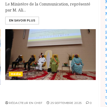
Le Ministère de la Communication, représenté
par M. Ali...
EN SAVOIR PLUS
media
Ouverture du Colloque International sur la
n
Lutte Contre les Discours de Haine à
N’Djaména
v
RÉDACTEUR EN CHEF
25 SEPTEMBRE 2025
0