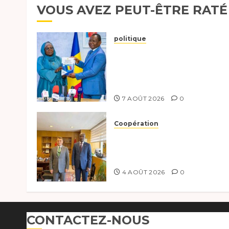
VOUS AVEZ PEUT-ÊTRE RATÉ
politique
Tchad :évaluation des
progrès du programme
présidentiel et exhorte à
l’action
7 AOÛT 2026
0
Coopération
Tchad-Türkiye :
Dynamisation du
Partenariat Bilatéral
4 AOÛT 2026
0
CONTACTEZ-NOUS