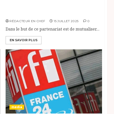
Journaux Arabes Indépendants au Tchad et
l’ONG MEDEV ont signé ce 15 juillet 2025 un
accord de partenariat à N’Djaména.
RÉDACTEUR EN CHEF
15 JUILLET 2025
0
Dans le but de ce partenariat est de mutualiser...
EN SAVOIR PLUS
media