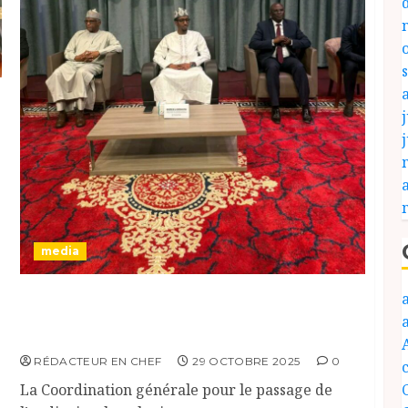
j
media
Lancement des Journées d’Information sur la
Transition vers la Télévision Numérique
Terrestre (TNT) au Tchad
RÉDACTEUR EN CHEF
29 OCTOBRE 2025
0
c
La Coordination générale pour le passage de