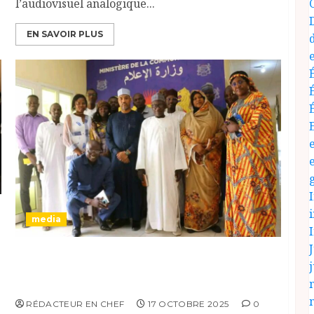
l’audiovisuel analogique...
EN SAVOIR PLUS
media
J
Renforcement de la Communication
j
Gouvernementale, réunion des Attachés de
Presse avec le Ministère.
RÉDACTEUR EN CHEF
17 OCTOBRE 2025
0