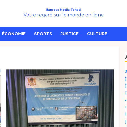
Express Média Tchad
Votre regard sur le monde en ligne
ÉCONOMIE
SPORTS
JUSTICE
CULTURE
j