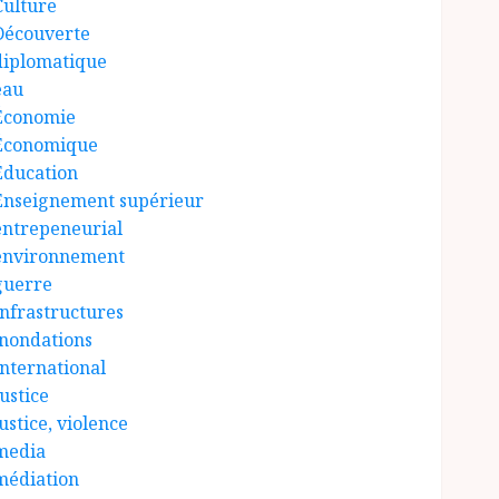
Culture
Découverte
diplomatique
eau
Économie
Économique
Éducation
Enseignement supérieur
entrepeneurial
environnement
guerre
Infrastructures
inondations
International
ustice
ustice, violence
media
médiation