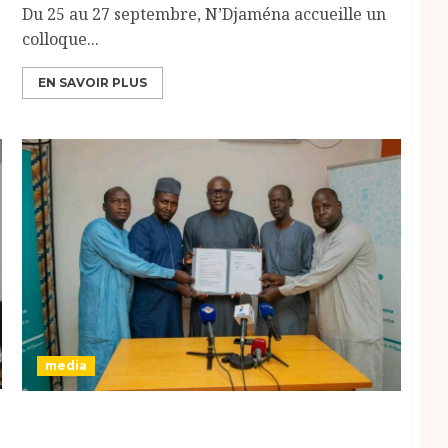
Du 25 au 27 septembre, N’Djaména accueille un
colloque...
EN SAVOIR PLUS
media
parteneriat entre L’Association des Médias
en Ligne du Tchad (AMET), l’Union des