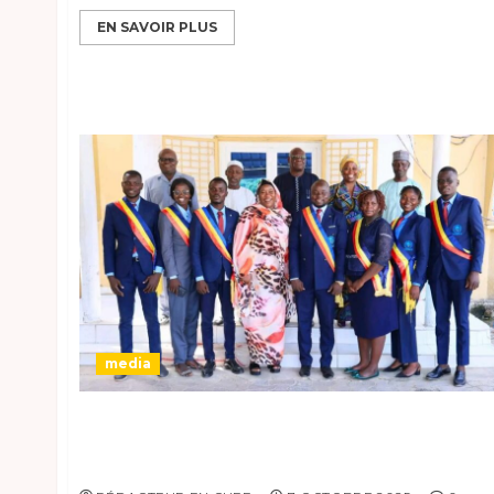
EN SAVOIR PLUS
media
Rencontre entre le Parlement Junior Africai
et la HAMA, vers un Journalisme
Responsable…