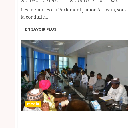
RÉDACTEUR EN CHEF
7 OCTOBRE 2025
0
Les membres du Parlement Junior Africain, sous
la conduite...
EN SAVOIR PLUS
media
#Media: L’ONAMA lance son nouveau site
web et une application mobile