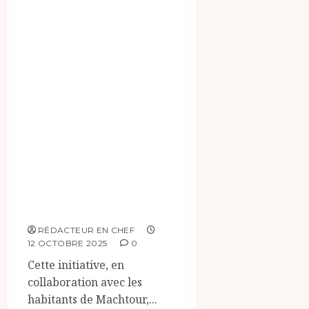
Ce matin, le 12
octobre, les
membres du
groupement agro-
pastoral ont
présenté leur
culture agro-
pastorale à
Machtour lors de
la saison de
récolte.
RÉDACTEUR EN CHEF
12 OCTOBRE 2025
0
Cette initiative, en
collaboration avec les
habitants de Machtour,...