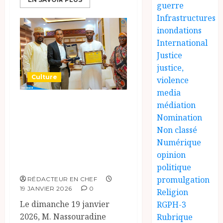
guerre
Infrastructures
inondations
International
Justice
justice,
Culture
violence
media
Reconnaissance de
médiation
l’ONAPE pour sa
Nomination
Non classé
participation au
Numérique
Festival Dary
opinion
7ème édition.
politique
promulgation
RÉDACTEUR EN CHEF
19 JANVIER 2026
0
Religion
Le dimanche 19 janvier
RGPH-3
2026, M. Nassouradine
Rubrique