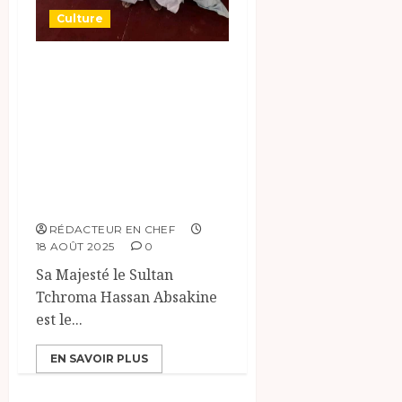
Culture
Présentation de Sa
Majesté le Sultan
Tchroma Hassan
Absakine Kélelé
Sultan de Dar
Fitri.
RÉDACTEUR EN CHEF
18 AOÛT 2025
0
Sa Majesté le Sultan
Tchroma Hassan Absakine
est le...
EN SAVOIR PLUS