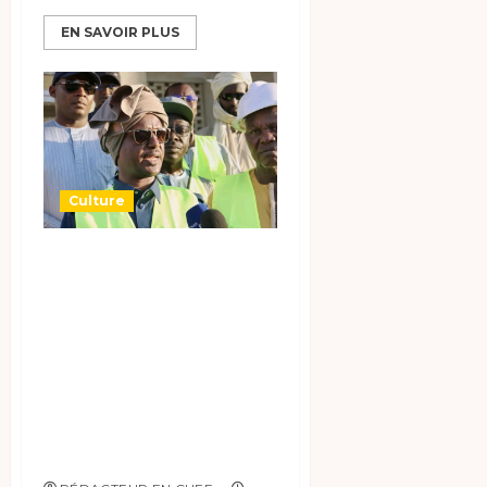
EN SAVOIR PLUS
Culture
Visite de terrain
du Ministre
Abakar Rozzi
Taguil à Faya,
evaluation des
projets culturels
et touristiques.