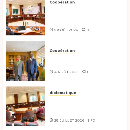
Coopération
Le Tchad et l’Égypte
préparent le terrain pour une
coopération renforcée
5 AOÛT 2026
0
Coopération
Tchad-Türkiye : Dynamisation
du Partenariat Bilatéral
4 AOÛT 2026
0
diplomatique
Le Secrétaire général adjoint
exhorte les nouveaux
responsables à l’excellence.
28 JUILLET 2026
0