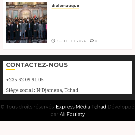
diplomatique
Le Tchad participe activement
à la 121e session du Conseil des
ministres de l’OEACP à
Bruxelles.
15 JUILLET 2026
0
CONTACTEZ-NOUS
+235 62 09 91 05
Siège social : N’Djamena, Tchad
© Tous droits réservés.
Express Média Tchad
Développé
par
Ali Foulaty