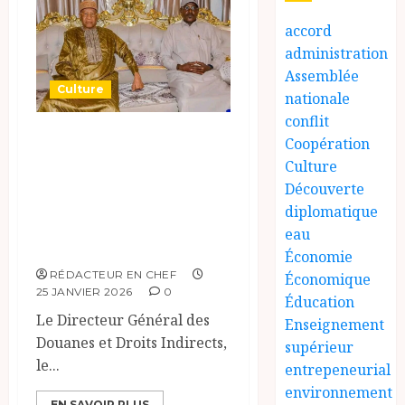
accord
administration
Assemblée
Culture
nationale
conflit
Le Général
Coopération
Ousman Brahim
Culture
Découverte
Djouma lance les
diplomatique
festivités de la JID
eau
2026 à Moundou
Économie
RÉDACTEUR EN CHEF
Économique
25 JANVIER 2026
0
Éducation
Le Directeur Général des
Enseignement
Douanes et Droits Indirects,
supérieur
le...
entrepeneurial
environnement
EN SAVOIR PLUS