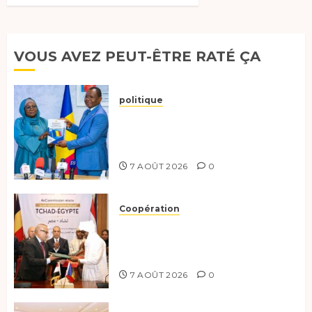
VOUS AVEZ PEUT-ÊTRE RATÉ ÇA
politique
Tchad :évaluation des progrès
du programme présidentiel et
exhorte à l’action
7 AOÛT 2026
0
Coopération
Le Tchad et l’Égypte
renforcent leur partenariat
stratégique et opérationnel
7 AOÛT 2026
0