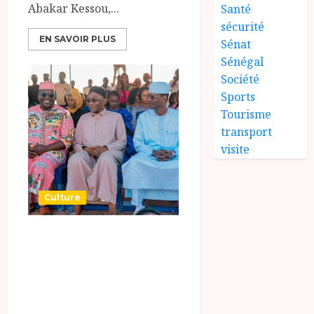
Abakar Kessou,...
Santé
sécurité
EN SAVOIR PLUS
Sénat
Sénégal
Société
Sports
Tourisme
transport
visite
Culture
Célébration de la
Culture au
Festival Dary
7ème édition :