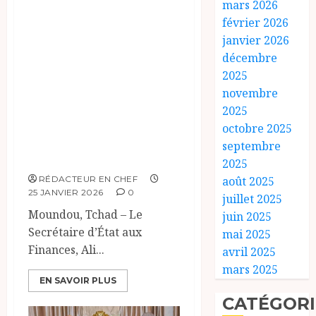
mars 2026
Moundou
février 2026
accueille la 10e
janvier 2026
journée
décembre
internationale de
2025
la douane sous le
novembre
2025
signe de la
octobre 2025
mobilisation des
septembre
recettes.
2025
août 2025
RÉDACTEUR EN CHEF
25 JANVIER 2026
0
juillet 2025
Moundou, Tchad – Le
juin 2025
Secrétaire d’État aux
mai 2025
Finances, Ali...
avril 2025
mars 2025
EN SAVOIR PLUS
CATÉGORI