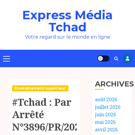
Aller
Express Média
au
contenu
Tchad
Votre regard sur le monde en ligne
Menu
principal
ARCHIVES
Enseignement supérieur
#Tchad : Par
août 2026
juillet 2026
Arrêté
juin 2026
mai 2026
N°3896/PR/2025
avril 2026