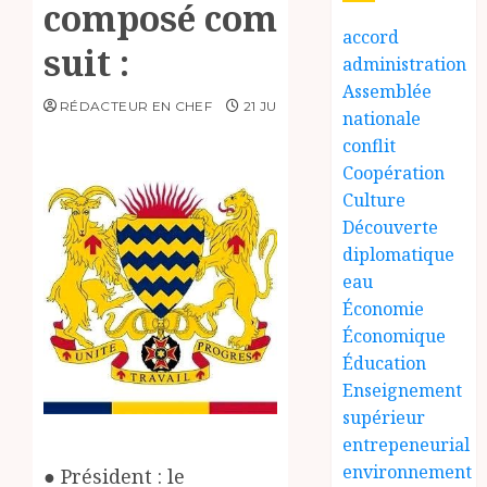
composé comme
accord
suit :
administration
Assemblée
RÉDACTEUR EN CHEF
21 JUIN 2025
nationale
conflit
Coopération
Culture
Découverte
diplomatique
eau
Économie
Économique
Éducation
Enseignement
supérieur
entrepeneurial
environnement
● Président : le