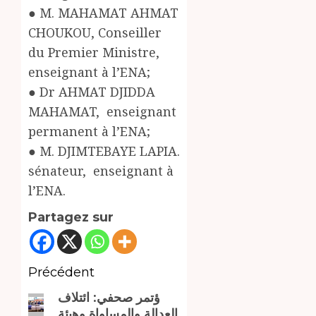
● M. MAHAMAT AHMAT
CHOUKOU, Conseiller
du Premier Ministre,
enseignant à l’ENA;
● Dr AHMAT DJIDDA
MAHAMAT, enseignant
permanent à l’ENA;
● M. DJIMTEBAYE LAPIA.
sénateur, enseignant à
l’ENA.
Partagez sur
Navigation
Précédent
ؤتمر صحفي: ائتلاف
d’article
Article
العدالة والمساواة وهيئة