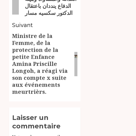
précédent:
الدفاع ينددان باعتقال
الدكتور سكسيه مسار
Suivant
Ministre de la
Article
Femme, de la
suivant:
protection de la
petite Enfance
Amina Priscille
Longoh, a réagi via
son compte x suite
aux événements
meurtrièrs.
Laisser un
commentaire