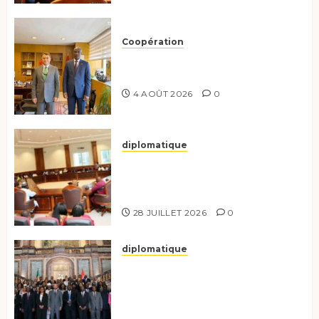
Coopération
Tchad-Türkiye : Dynamisation
du Partenariat Bilatéral
4 AOÛT 2026
0
diplomatique
Le Secrétaire général adjoint
exhorte les nouveaux
responsables à l’excellence.
28 JUILLET 2026
0
diplomatique
Le Tchad participe activement
à la 121e session du Conseil des
ministres de l’OEACP à
Bruxelles.