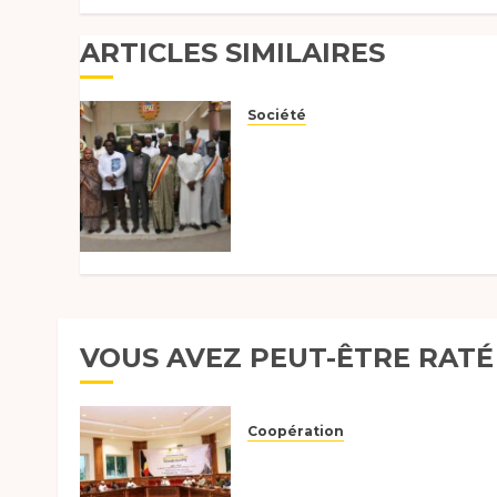
ARTICLES SIMILAIRES
Société
Un plaidoyer pour
l’habitat durable et la
restitution des
prérogatives au CESCE
2026
18 FÉVRIER 2026
0
VOUS AVEZ PEUT-ÊTRE RATÉ
Coopération
Le Tchad et l’Égypte
préparent le terrain pour