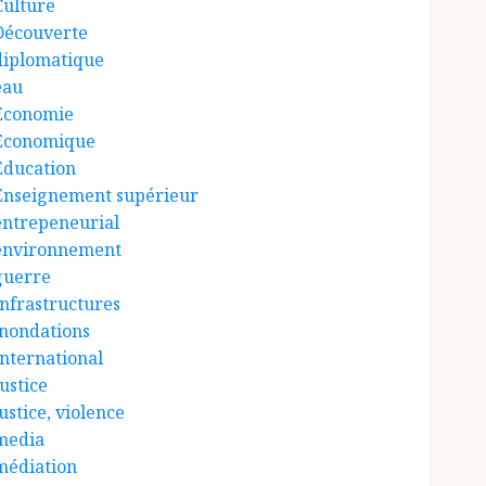
Culture
Découverte
diplomatique
eau
Économie
Économique
Éducation
Enseignement supérieur
entrepeneurial
environnement
guerre
Infrastructures
inondations
International
ustice
ustice, violence
media
médiation