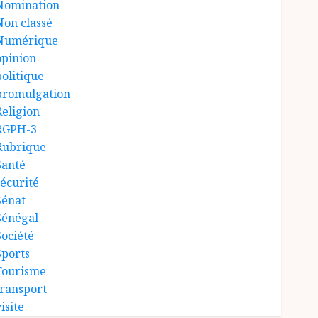
Nomination
Non classé
Numérique
opinion
politique
promulgation
Religion
RGPH-3
Rubrique
Santé
sécurité
Sénat
Sénégal
Société
Sports
Tourisme
transport
isite