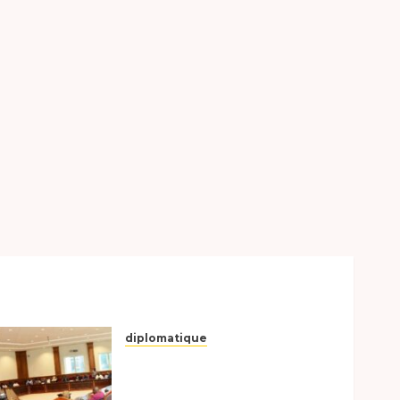
diplomatique
Le Secrétaire général
adjoint exhorte les