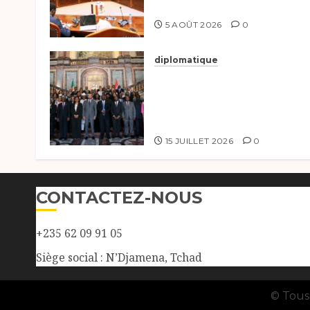
une coopération renforcée
5 AOÛT 2026
0
diplomatique
Le Tchad participe
activement à la 121e sessio
du Conseil des ministres d
l’OEACP à Bruxelles.
15 JUILLET 2026
0
CONTACTEZ-NOUS
+235 62 09 91 05
Siège social : N’Djamena, Tchad
© Tous 