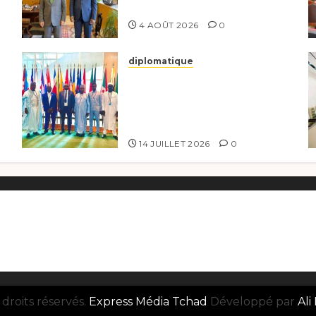
Partenariat Bilatéral
4 AOÛT 2026
0
diplomatique
Le Tchad au forum
n
Politique de haut niveau
e
sur le développement
durable à New York.
14 JUILLET 2026
0
droits réservés.
Express Média Tchad
Développé par
Ali