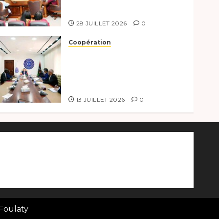
nouveaux responsables à
l’excellence.
28 JUILLET 2026
0
Coopération
Renforcement de la
coopération, Tchad-Libye
vers une connectivité
accrue
13 JUILLET 2026
0
 Foulaty