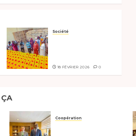
Société
Lancement de la
distribution de kits
humanitaires au Mayo-
Kebbi Ouest
18 FÉVRIER 2026
0
 ÇA
Coopération
Tchad-Türkiye :
Dynamisation du