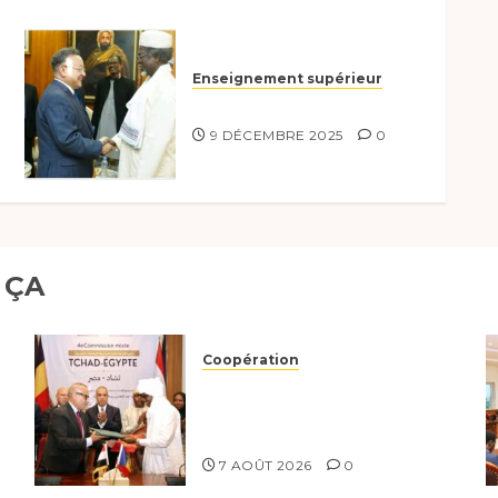
Enseignement supérieur
Séjour_du_Ministre_d_État_À_Al
9 DÉCEMBRE 2025
0
 ÇA
Coopération
Le Tchad et l’Égypte
renforcent leur partenariat
stratégique et opérationnel
7 AOÛT 2026
0