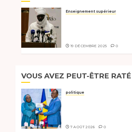
Enseignement supérieur
Célébration du 60ème
anniversaire de l’École
Nationale Supérieure des
Travaux Publics (ENSTP)
19 DÉCEMBRE 2025
0
VOUS AVEZ PEUT-ÊTRE RATÉ
politique
Tchad :évaluation des
progrès du programme
présidentiel et exhorte à
l’action
7 AOÛT 2026
0