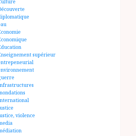
Culture
Découverte
diplomatique
eau
Économie
Économique
Éducation
Enseignement supérieur
entrepeneurial
environnement
guerre
Infrastructures
inondations
International
ustice
ustice, violence
media
médiation