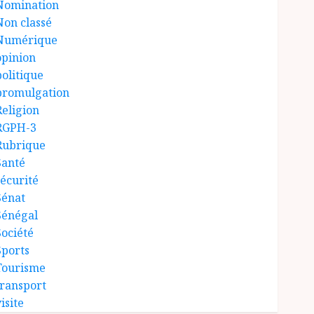
Nomination
Non classé
Numérique
opinion
politique
promulgation
Religion
RGPH-3
Rubrique
Santé
sécurité
Sénat
Sénégal
Société
Sports
Tourisme
transport
isite