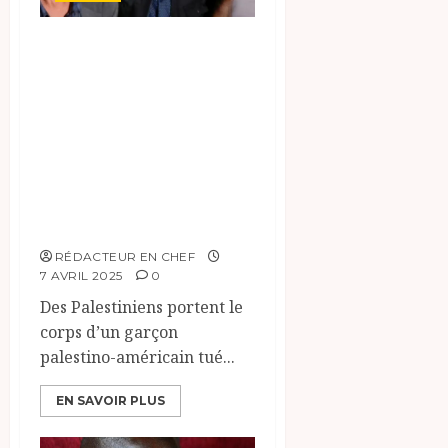
International:
adolescent
américano-
palestinien abattu
par des soldats
israéliens en
Cisjordanie.
RÉDACTEUR EN CHEF
7 AVRIL 2025
0
Des Palestiniens portent le
corps d’un garçon
palestino-américain tué...
EN SAVOIR PLUS