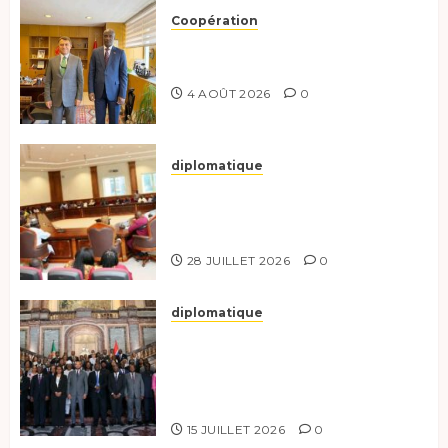
Coopération
Tchad-Türkiye : Dynamisation
du Partenariat Bilatéral
4 AOÛT 2026
0
diplomatique
Le Secrétaire général adjoint
exhorte les nouveaux
responsables à l’excellence.
28 JUILLET 2026
0
diplomatique
Le Tchad participe activement
à la 121e session du Conseil des
ministres de l’OEACP à
Bruxelles.
15 JUILLET 2026
0