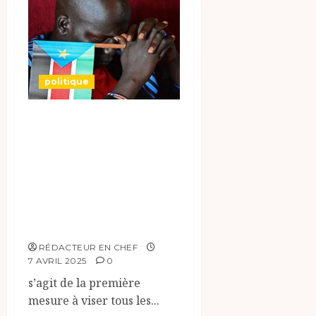
politique
Les Etats-Unis
annoncent la
révocation de tous
les visas des
ressortissants du
Soudan du Sud.
RÉDACTEUR EN CHEF
7 AVRIL 2025
0
s’agit de la première
mesure à viser tous les...