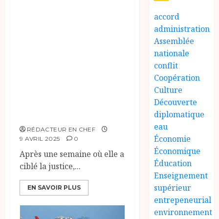
France: Marine Le
accord
Pen, de retour à
administration
l’Assemblée
Assemblée
nationale
nationale après sa
conflit
condamnation,
Coopération
tente un
Culture
changement de
Découverte
stratégie.
diplomatique
eau
RÉDACTEUR EN CHEF
Économie
9 AVRIL 2025
0
Économique
Après une semaine où elle a
Éducation
ciblé la justice,...
Enseignement
supérieur
EN SAVOIR PLUS
entrepeneurial
environnement