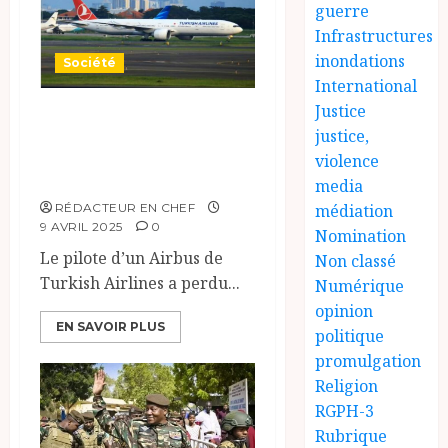
guerre
Infrastructures
inondations
Société
International
Justice
En plein vol pour
justice,
Istanbul, le pilote
violence
d’avion décèdé.
media
médiation
RÉDACTEUR EN CHEF
9 AVRIL 2025
0
Nomination
Le pilote d’un Airbus de
Non classé
Turkish Airlines a perdu...
Numérique
opinion
EN SAVOIR PLUS
politique
promulgation
Religion
RGPH-3
Rubrique