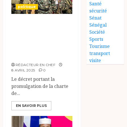
Santé
politique
sécurité
Sénat
Niger : Le haoussa
Sénégal
devient langue
Société
nationale, le
Sports
Tourisme
français
transport
rétrogradé.
visite
RÉDACTEUR EN CHEF
8 AVRIL 2025
0
Le décret portant la
promulgation de la charte
de...
EN SAVOIR PLUS