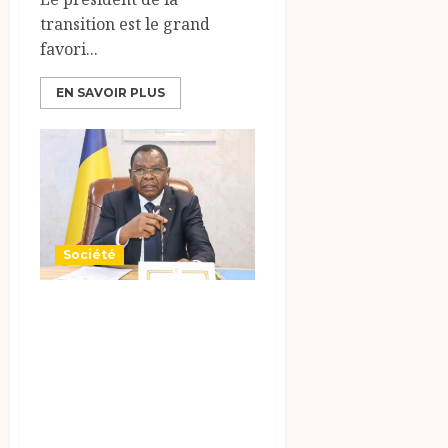
transition est le grand
favori...
EN SAVOIR PLUS
Société
Suite au drame de
pala le premier
ministre a
démenti la
rumeur qui