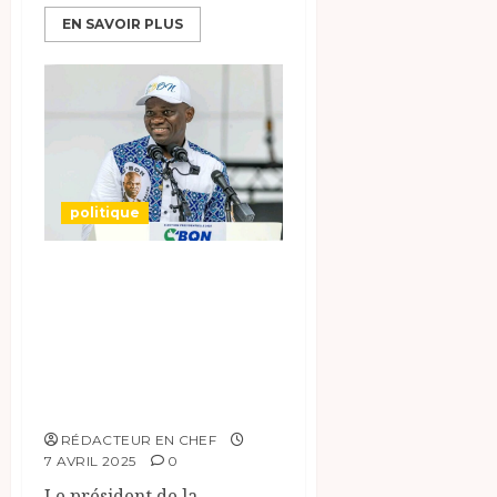
EN SAVOIR PLUS
politique
Présidentielle au
Gabon : la
nouvelle garde de
Brice Clotaire
Oligui Nguema.
RÉDACTEUR EN CHEF
7 AVRIL 2025
0
Le président de la