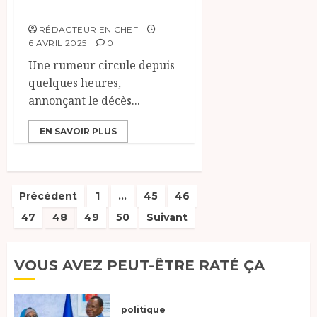
circule.
RÉDACTEUR EN CHEF
6 AVRIL 2025
0
Une rumeur circule depuis
quelques heures,
annonçant le décès...
EN SAVOIR PLUS
Pagination
Précédent
1
…
45
46
47
48
49
50
Suivant
des
publications
VOUS AVEZ PEUT-ÊTRE RATÉ ÇA
politique