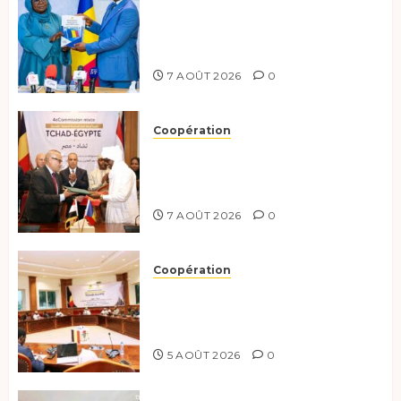
Tchad :évaluation des progrès
du programme présidentiel et
exhorte à l’action
7 AOÛT 2026
0
Coopération
Le Tchad et l’Égypte
renforcent leur partenariat
stratégique et opérationnel
7 AOÛT 2026
0
Coopération
Le Tchad et l’Égypte
préparent le terrain pour une
coopération renforcée
5 AOÛT 2026
0