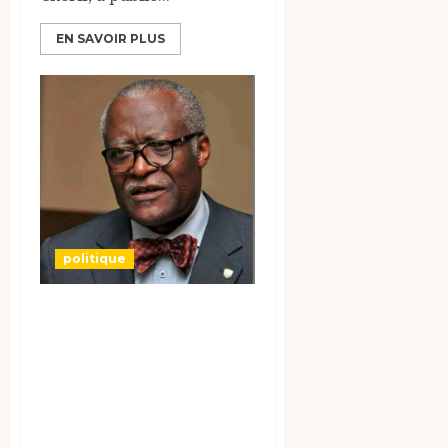
EN SAVOIR PLUS
politique
Présidentielle au
Cameroun : Akere
Muna, deuxième
tentative pour «
Monsieur Propre »