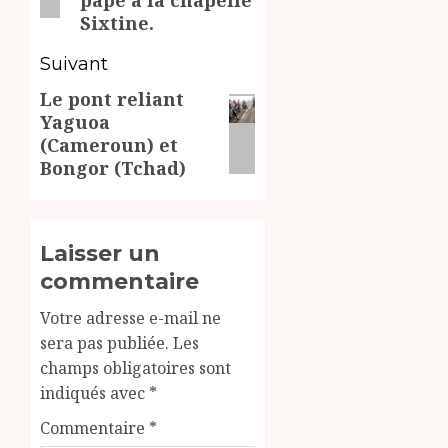
pape à la chapelle
Sixtine.
Suivant
Le pont reliant
Article
Yaguoa
suivant:
(Cameroun) et
Bongor (Tchad)
Laisser un
commentaire
Votre adresse e-mail ne
sera pas publiée.
Les
champs obligatoires sont
indiqués avec
*
Commentaire
*