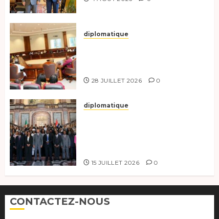
diplomatique
Le Secrétaire général adjoint
exhorte les nouveaux
responsables à l’excellence.
28 JUILLET 2026
0
diplomatique
Le Tchad participe activement
à la 121e session du Conseil des
ministres de l’OEACP à
Bruxelles.
15 JUILLET 2026
0
CONTACTEZ-NOUS