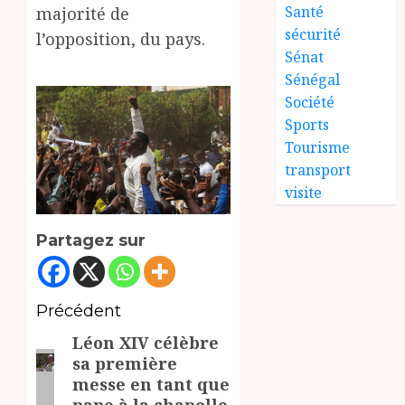
Santé
majorité de
sécurité
l’opposition, du pays.
Sénat
Sénégal
Société
Sports
Tourisme
transport
visite
Partagez sur
Navigation
Précédent
Léon XIV célèbre
d’article
Article
sa première
précédent:
messe en tant que