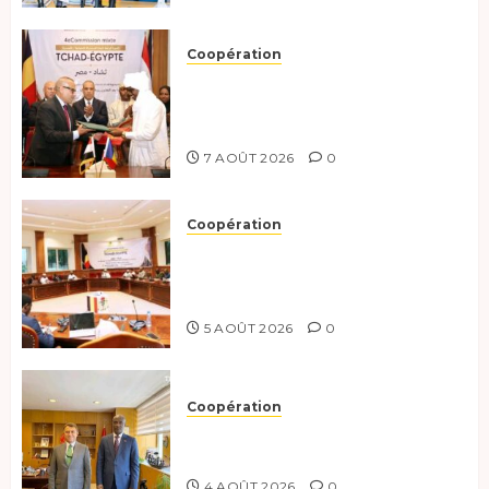
Coopération
Le Tchad et l’Égypte
renforcent leur partenariat
stratégique et opérationnel
7 AOÛT 2026
0
Coopération
Le Tchad et l’Égypte
préparent le terrain pour une
coopération renforcée
5 AOÛT 2026
0
Coopération
Tchad-Türkiye : Dynamisation
du Partenariat Bilatéral
4 AOÛT 2026
0