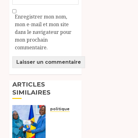
Enregistrer mon nom,
mon e-mail et mon site
dans le navigateur pour
mon prochain
commentaire.
ARTICLES
SIMILAIRES
politique
Tchad
:évaluation
des
progrès