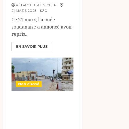
RÉDACTEUR EN CHEF
21 MARS 2025
0
Ce 21 mars, l’armée
soudanaise a annoncé avoir
repris...
EN SAVOIR PLUS
Non classé
N’Djaména devant
le palais
présidentielle ce
vendredi 21 mars