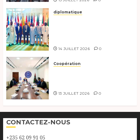
diplomatique
Le Tchad au forum Politique
de haut niveau sur le
développement durable à New
York.
14 JUILLET 2026
0
Coopération
Renforcement de la
coopération, Tchad-Libye vers
une connectivité accrue
13 JUILLET 2026
0
CONTACTEZ-NOUS
+235 62 09 91 05