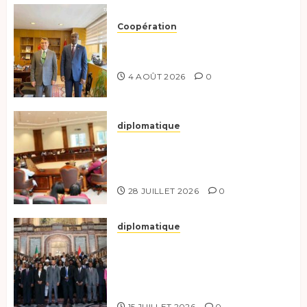
Coopération
Tchad-Türkiye : Dynamisation
du Partenariat Bilatéral
4 AOÛT 2026
0
diplomatique
Le Secrétaire général adjoint
exhorte les nouveaux
responsables à l’excellence.
28 JUILLET 2026
0
diplomatique
Le Tchad participe activement
à la 121e session du Conseil des
ministres de l’OEACP à
Bruxelles.
15 JUILLET 2026
0