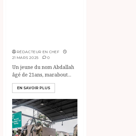
Société : un
marabout accusé
d’abus sur
mineure devant la
barre:
RÉDACTEUR EN CHEF
21 MARS 2025
0
Un jeune du nom Abdallah
âgé de 21ans, marabout...
EN SAVOIR PLUS