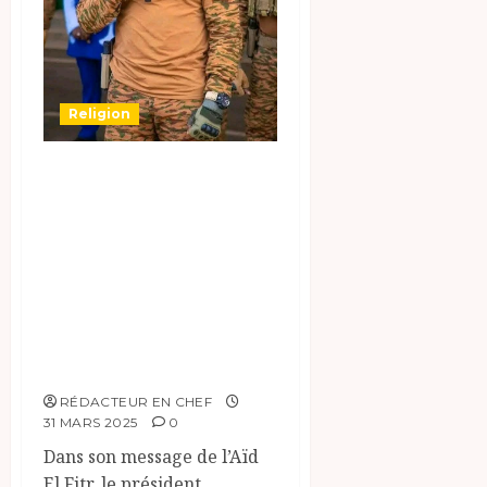
Religion
#Burkina: Aïd El
Fitr : Le Président
Ibrahim Traoré
appelle à prier
pour un Burkina
de paix et de
prospérité.
RÉDACTEUR EN CHEF
31 MARS 2025
0
Dans son message de l’Aïd
El Fitr, le président...