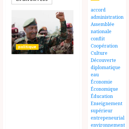
accord
administration
Assemblée
nationale
conflit
Coopération
politique
Culture
Découverte
Soudan : le
diplomatique
général
eau
Abdelfatah Al-
Économie
Bourhane a exclut
Économique
toute négociation
Éducation
Enseignement
avec les
supérieur
paramilitaires
entrepeneurial
pour mettre fin au
environnement