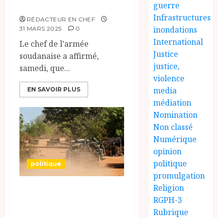
conflit.
guerre
Infrastructures
RÉDACTEUR EN CHEF
inondations
31 MARS 2025
0
International
Le chef de l’armée
Justice
soudanaise a affirmé,
justice,
samedi, que...
violence
media
EN SAVOIR PLUS
médiation
Nomination
Non classé
Numérique
opinion
politique
politique
promulgation
Religion
Côte d’Ivoire: à la
RGPH-3
frontière avec le
Rubrique