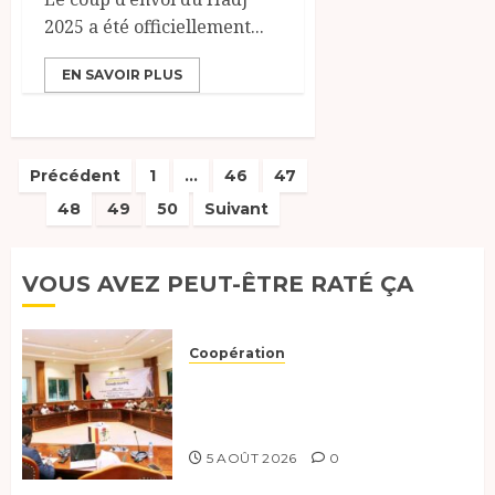
2025 a été officiellement...
EN SAVOIR PLUS
Pagination
Précédent
1
…
46
47
48
49
50
Suivant
des
publications
VOUS AVEZ PEUT-ÊTRE RATÉ ÇA
Coopération
Le Tchad et l’Égypte
préparent le terrain pour une
coopération renforcée
5 AOÛT 2026
0