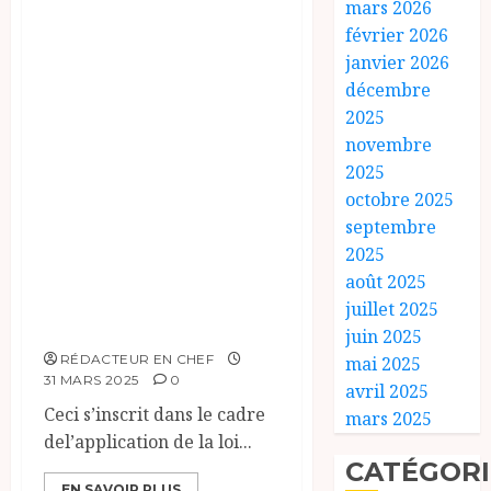
mars 2026
capitaine Ibrahim
février 2026
Traoré a accordé
janvier 2026
décembre
une grâce
2025
présidentielle à 21
novembre
militaires
2025
condamnés pour
octobre 2025
leur implication
septembre
2025
dans le coup
août 2025
d’État manqué du
juillet 2025
15 septembre 2015.
juin 2025
RÉDACTEUR EN CHEF
mai 2025
31 MARS 2025
0
avril 2025
Ceci s’inscrit dans le cadre
mars 2025
del’application de la loi...
CATÉGORI
EN SAVOIR PLUS