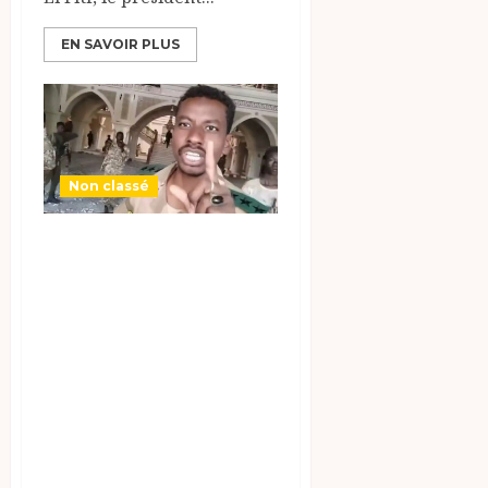
EN SAVOIR PLUS
Non classé
Au Soudan, les
forces armées du
général
Abdelfatah Al-
Burhane
reprennent le
palais
présidentiel