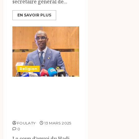
secrétaire général de...
EN SAVOIR PLUS
Religion
Hadj 2025 : Cap sur
la Mecque pour
6500 pèlerins
tchadiens
FOULATY
13 MARS 2025
0
Le coup d’envoi du Hadj