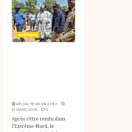
politique
Politique:
Présidentielle au
Cameroun : avec
Ngoh Ngoh, Biya
fait campagne par
procuration.
RÉDACTEUR EN CHEF
19 MARS 2025
0
Après s’être rendu dans
l’Extrême-Nord, le