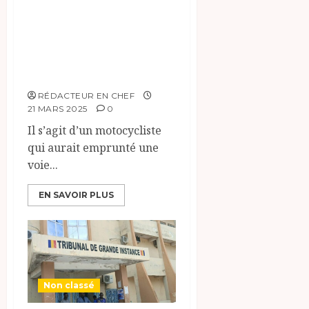
2025 un
motocycliste a été
tiré a bout
portant.
RÉDACTEUR EN CHEF
21 MARS 2025
0
Il s’agit d’un motocycliste
qui aurait emprunté une
voie...
EN SAVOIR PLUS
Non classé