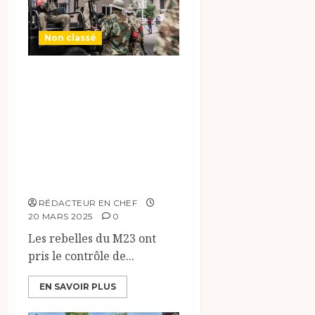
Non classé
#Rwanda_RDC: Les
rencontre entre
Antoine Félix
Tshisekedi et Paul
Kagame ce 18 mars
à Doha…
RÉDACTEUR EN CHEF
20 MARS 2025
0
Les rebelles du M23 ont
pris le contrôle de...
EN SAVOIR PLUS