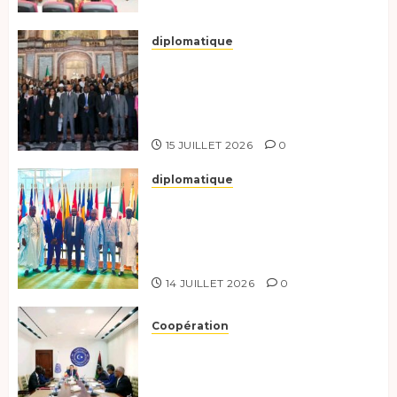
diplomatique
Le Tchad participe activement
à la 121e session du Conseil des
ministres de l’OEACP à
Bruxelles.
15 JUILLET 2026
0
diplomatique
Le Tchad au forum Politique
de haut niveau sur le
développement durable à New
York.
14 JUILLET 2026
0
Coopération
Renforcement de la
coopération, Tchad-Libye vers
une connectivité accrue