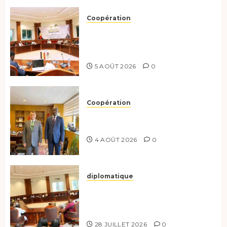
18
FÉVRIER
2026
Coopération
0
Le Tchad et l’Égypte
préparent le terrain pour une
coopération renforcée
5 AOÛT 2026
0
Coopération
Tchad-Türkiye : Dynamisation
du Partenariat Bilatéral
4 AOÛT 2026
0
diplomatique
Le Secrétaire général adjoint
exhorte les nouveaux
responsables à l’excellence.
28 JUILLET 2026
0