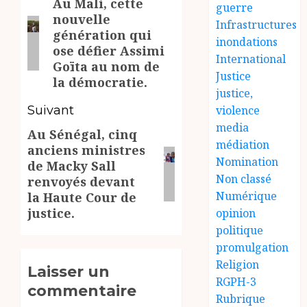
Au Mali, cette
d’article
Article
guerre
nouvelle
précédent:
Infrastructures
génération qui
inondations
ose défier Assimi
International
Goïta au nom de
Justice
la démocratie.
justice,
Suivant
violence
media
Au Sénégal, cinq
Article
médiation
anciens ministres
suivant:
Nomination
de Macky Sall
Non classé
renvoyés devant
Numérique
la Haute Cour de
justice.
opinion
politique
promulgation
Religion
Laisser un
RGPH-3
commentaire
Rubrique