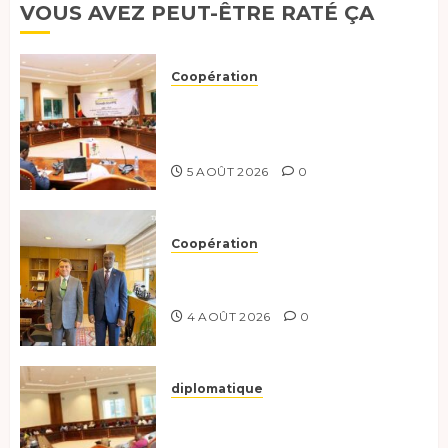
VOUS AVEZ PEUT-ÊTRE RATÉ ÇA
18
FÉVRIER
2026
Coopération
0
Le Tchad et l’Égypte
préparent le terrain pour une
coopération renforcée
5 AOÛT 2026
0
Coopération
Tchad-Türkiye : Dynamisation
du Partenariat Bilatéral
4 AOÛT 2026
0
diplomatique
Le Secrétaire général adjoint
exhorte les nouveaux