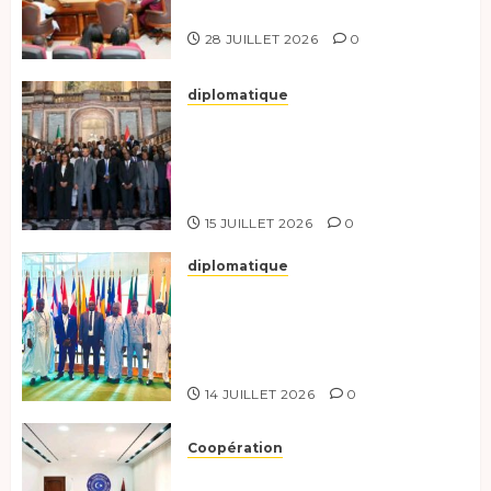
responsables à l’excellence.
28 JUILLET 2026
0
diplomatique
Le Tchad participe activement
à la 121e session du Conseil des
ministres de l’OEACP à
Bruxelles.
15 JUILLET 2026
0
diplomatique
Le Tchad au forum Politique
de haut niveau sur le
développement durable à New
York.
14 JUILLET 2026
0
Coopération
Renforcement de la