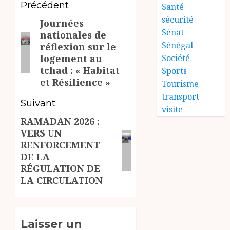
Navigation
Précédent
Santé
sécurité
Journées
d’article
Article
Sénat
nationales de
précédent:
Sénégal
réflexion sur le
Société
logement au
tchad : « Habitat
Sports
et Résilience »
Tourisme
transport
Suivant
visite
RAMADAN 2026 :
Article
VERS UN
suivant:
RENFORCEMENT
DE LA
RÉGULATION DE
LA CIRCULATION
Laisser un