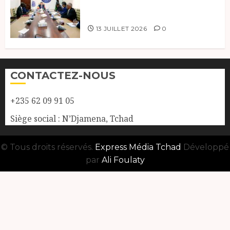
coopération, Tchad-Libye vers
une connectivité accrue
13 JUILLET 2026
0
CONTACTEZ-NOUS
+235 62 09 91 05
Siège social : N’Djamena, Tchad
© Tous droits réservés.
Express Média Tchad
Développé
par
Ali Foulaty