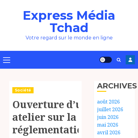
Aller
Express Média
au
contenu
Tchad
Votre regard sur le monde en ligne
Menu
principal
ARCHIVES
Société
Ouverture d’un
août 2026
juillet 2026
atelier sur la
juin 2026
mai 2026
réglementation
avril 2026