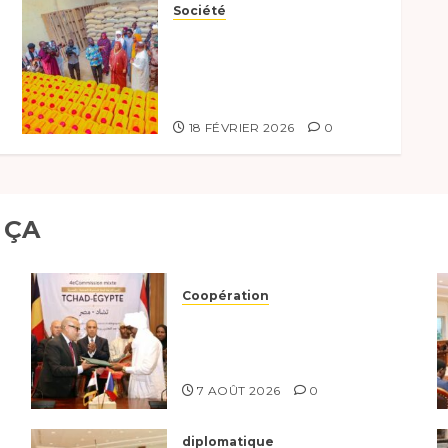
Société
Lancement de la
distribution de kits
humanitaires au Mayo-
Kebbi Ouest
18 FÉVRIER 2026
0
 ÇA
Coopération
Le Tchad et l’Égypte
renforcent leur partenariat
stratégique et opérationnel
7 AOÛT 2026
0
diplomatique