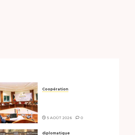
Coopération
Le Tchad et l’Égypte
préparent le terrain pour
une coopération renforcée
5 AOÛT 2026
0
diplomatique