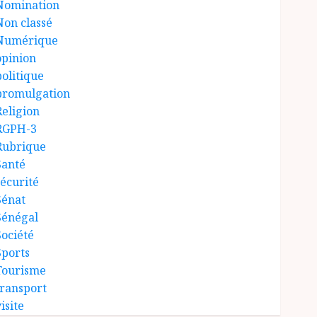
Nomination
Non classé
Numérique
opinion
politique
promulgation
Religion
RGPH-3
Rubrique
Santé
sécurité
Sénat
Sénégal
Société
Sports
Tourisme
transport
isite