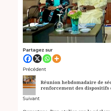
Partagez sur
Navigation
Précédent
d’article
Article
Réunion hebdomadaire de sécu
précédent:
renforcement des dispositifs
Suivant
Article