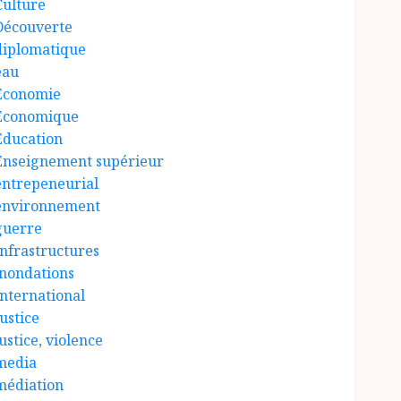
Culture
Découverte
diplomatique
eau
Économie
Économique
Éducation
Enseignement supérieur
entrepeneurial
environnement
guerre
Infrastructures
inondations
International
ustice
ustice, violence
media
médiation