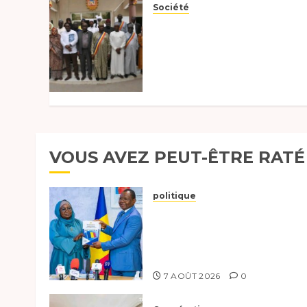
Société
Un plaidoyer pour
l’habitat durable et la
restitution des
prérogatives au CESCE
2026
18 FÉVRIER 2026
0
VOUS AVEZ PEUT-ÊTRE RATÉ
politique
Tchad :évaluation des
progrès du programme
présidentiel et exhorte à
l’action
7 AOÛT 2026
0