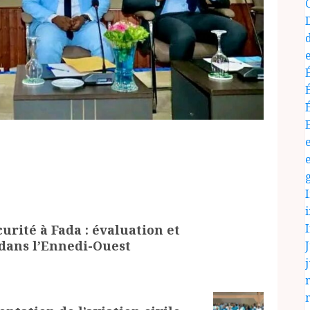
rité à Fada : évaluation et
 dans l’Ennedi-Ouest
J
j