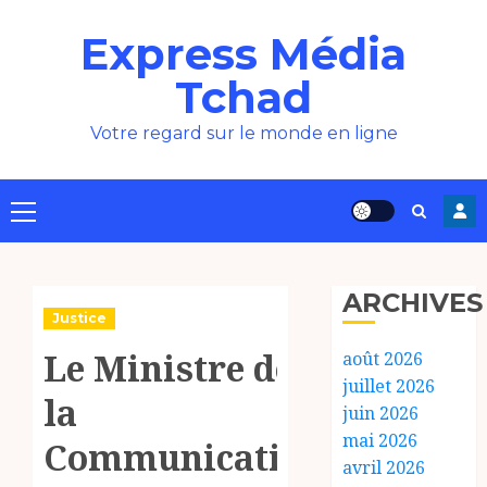
Aller
Express Média
au
contenu
Tchad
Votre regard sur le monde en ligne
Menu
principal
ARCHIVES
Justice
Le Ministre de
août 2026
juillet 2026
la
juin 2026
mai 2026
Communication,
avril 2026