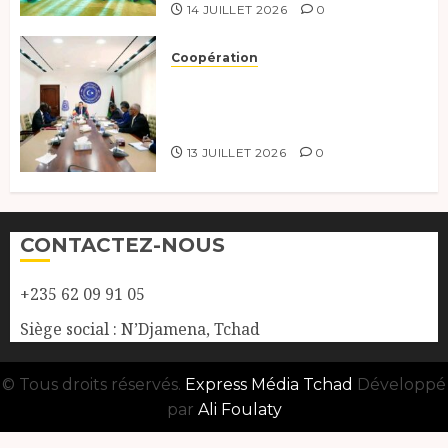
14 JUILLET 2026
0
Coopération
Renforcement de la
coopération, Tchad-Libye vers
une connectivité accrue
13 JUILLET 2026
0
CONTACTEZ-NOUS
+235 62 09 91 05
Siège social : N’Djamena, Tchad
© Tous droits réservés.
Express Média Tchad
Développé
par
Ali Foulaty