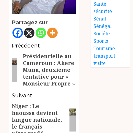
Santé
sécurité
Sénat
Partagez sur
Sénégal
Société
Sports
Navigation
Précédent
Tourisme
Présidentielle au
transport
d’article
Article
Cameroun : Akere
visite
précédent:
Muna, deuxième
tentative pour «
Monsieur Propre »
Suivant
Niger : Le
Article
haoussa devient
suivant:
langue nationale,
le français