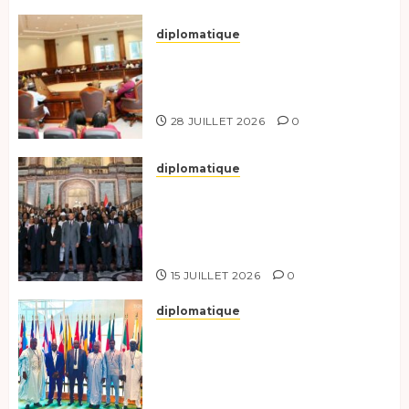
diplomatique
Le Secrétaire général adjoint
exhorte les nouveaux
responsables à l’excellence.
28 JUILLET 2026
0
diplomatique
Le Tchad participe activement
à la 121e session du Conseil des
ministres de l’OEACP à
Bruxelles.
15 JUILLET 2026
0
diplomatique
Le Tchad au forum Politique
de haut niveau sur le
développement durable à New
York.