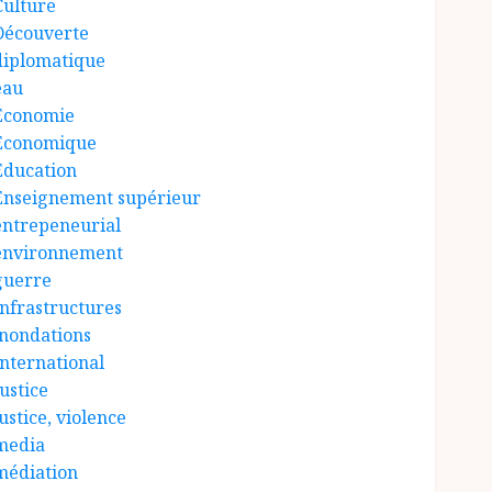
Culture
Découverte
diplomatique
eau
Économie
Économique
Éducation
Enseignement supérieur
entrepeneurial
environnement
guerre
Infrastructures
inondations
International
ustice
ustice, violence
media
médiation