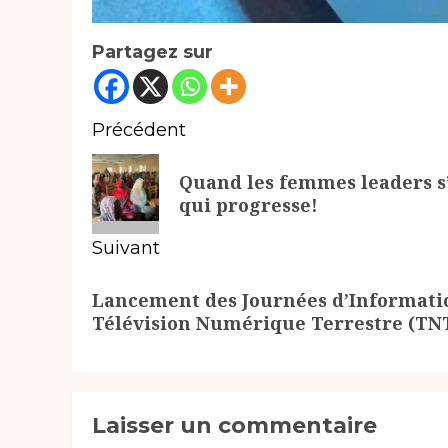
Partagez sur
Navigation
Précédent
d’article
Article
Quand les femmes leaders s’
précédent:
qui progresse!
Suivant
Article
Lancement des Journées d’Information
suivant:
Télévision Numérique Terrestre (TN
Laisser un commentaire