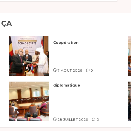
2 OCTOBRE 2025
0
 ÇA
Coopération
Le Tchad et l’Égypte
renforcent leur partenariat
stratégique et opérationnel
7 AOÛT 2026
0
diplomatique
Le Secrétaire général
adjoint exhorte les
nouveaux responsables à
l’excellence.
28 JUILLET 2026
0