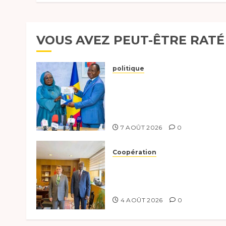
VOUS AVEZ PEUT-ÊTRE RATÉ
politique
Tchad :évaluation des
progrès du programme
présidentiel et exhorte à
l’action
7 AOÛT 2026
0
Coopération
Tchad-Türkiye :
Dynamisation du
Partenariat Bilatéral
4 AOÛT 2026
0