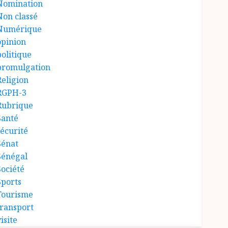
Nomination
Non classé
Numérique
opinion
politique
promulgation
Religion
RGPH-3
Rubrique
Santé
sécurité
Sénat
Sénégal
Société
Sports
Tourisme
transport
isite