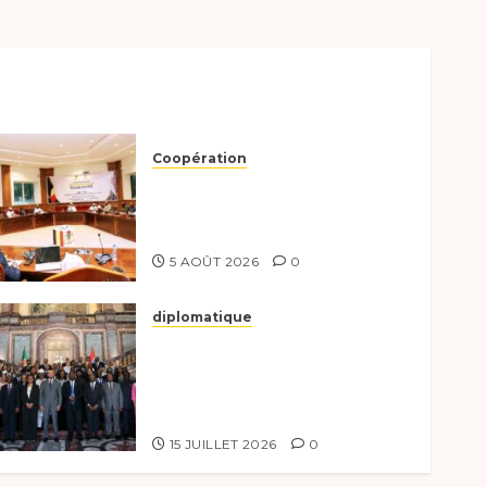
Coopération
Le Tchad et l’Égypte
préparent le terrain pour
une coopération renforcée
5 AOÛT 2026
0
diplomatique
Le Tchad participe
activement à la 121e session
du Conseil des ministres de
l’OEACP à Bruxelles.
15 JUILLET 2026
0