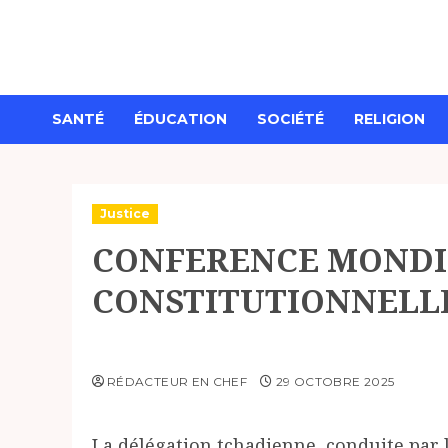
Aller
au
contenu
SANTÉ
ÉDUCATION
SOCIÉTÉ
RELIGION
Justice
CONFERENCE MONDIA
CONSTITUTIONNELL
RÉDACTEUR EN CHEF
29 OCTOBRE 2025
‎La délégation tchadienne, conduite par 