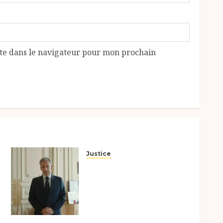
te dans le navigateur pour mon prochain
Justice
Nicolas Sarkozy l’ancien
président français, après
sa condamnation cinq
années de prison ferme, à
fait une déclaration via sa
page Facebook…