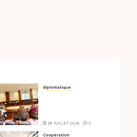
diplomatique
Le Secrétaire général
adjoint exhorte les
nouveaux responsables à
l’excellence.
28 JUILLET 2026
0
Coopération