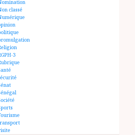
Nomination
Non classé
Numérique
opinion
politique
promulgation
Religion
RGPH-3
Rubrique
Santé
sécurité
Sénat
Sénégal
Société
Sports
Tourisme
transport
isite