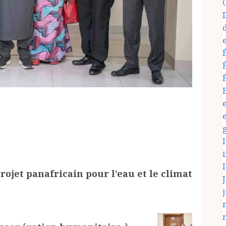
ojet panafricain pour l’eau et le climat
J
j