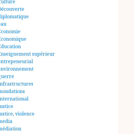
Culture
Découverte
diplomatique
eau
Économie
Économique
Éducation
Enseignement supérieur
entrepeneurial
environnement
guerre
Infrastructures
inondations
International
ustice
ustice, violence
media
médiation