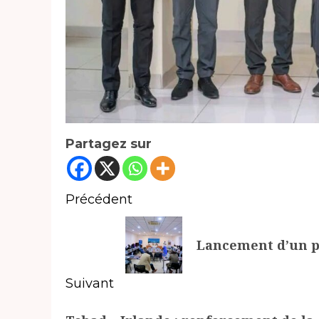
Partagez sur
Navigation
Précédent
d’article
Article
Lancement d’un pr
précédent:
Suivant
Article