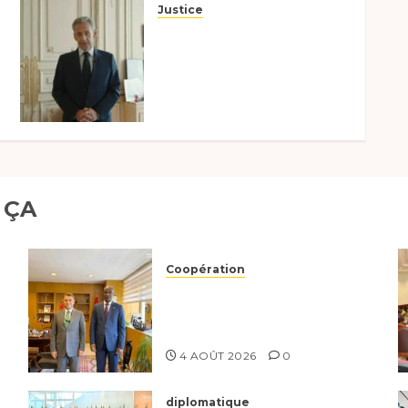
Justice
Nicolas Sarkozy l’ancien
président français, après
sa condamnation cinq
années de prison ferme, à
fait une déclaration via sa
page Facebook…
2 OCTOBRE 2025
0
 ÇA
Coopération
Tchad-Türkiye :
Dynamisation du
Partenariat Bilatéral
4 AOÛT 2026
0
diplomatique