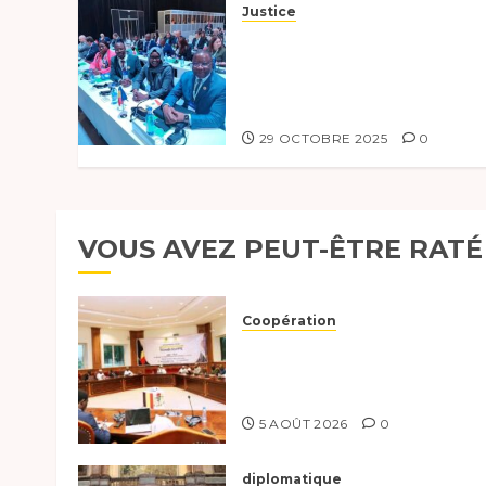
Justice
CONFERENCE MONDIALE
SUR LA JUSTICE
CONSTITUTIONNELLE
29 OCTOBRE 2025
0
VOUS AVEZ PEUT-ÊTRE RATÉ
Coopération
Le Tchad et l’Égypte
préparent le terrain pour
une coopération renforcée
5 AOÛT 2026
0
diplomatique