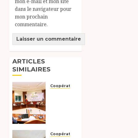
mon e-mail et mon site
dans le navigateur pour
mon prochain
commentaire.
ARTICLES
SIMILAIRES
Coopération
Le
Tchad
et
l’Égypte
préparent
le
terrain
Coopération