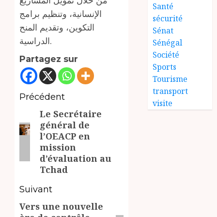
Santé
الإنسانية، وتنظيم برامج
sécurité
التكوين، وتقديم المنح
Sénat
الدراسية.
Sénégal
Société
Partagez sur
Sports
Tourisme
transport
Navigation
Précédent
visite
Le Secrétaire
d’article
Article
général de
précédent:
l’OEACP en
mission
d’évaluation au
Tchad
Suivant
Vers une nouvelle
Article