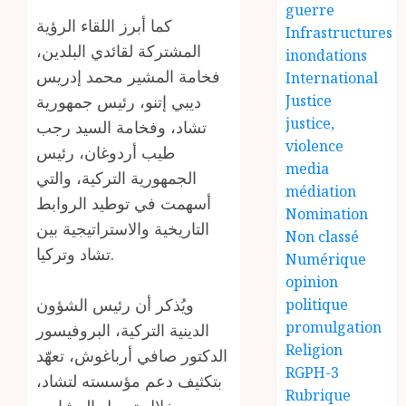
guerre
كما أبرز اللقاء الرؤية
Infrastructures
المشتركة لقائدي البلدين،
inondations
فخامة المشير محمد إدريس
International
ديبي إتنو، رئيس جمهورية
Justice
justice,
تشاد، وفخامة السيد رجب
violence
طيب أردوغان، رئيس
media
الجمهورية التركية، والتي
médiation
أسهمت في توطيد الروابط
Nomination
التاريخية والاستراتيجية بين
Non classé
تشاد وتركيا.
Numérique
opinion
ويُذكر أن رئيس الشؤون
politique
promulgation
الدينية التركية، البروفيسور
Religion
الدكتور صافي أرباغوش، تعهّد
RGPH-3
بتكثيف دعم مؤسسته لتشاد،
Rubrique
من خلال تمويل المشاريع