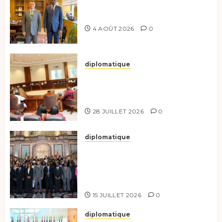
Tchad-Türkiye : Dynamisation
du Partenariat Bilatéral
4 AOÛT 2026
0
diplomatique
Le Secrétaire général adjoint
exhorte les nouveaux
responsables à l’excellence.
28 JUILLET 2026
0
diplomatique
Le Tchad participe activement
à la 121e session du Conseil des
ministres de l’OEACP à
Bruxelles.
15 JUILLET 2026
0
diplomatique