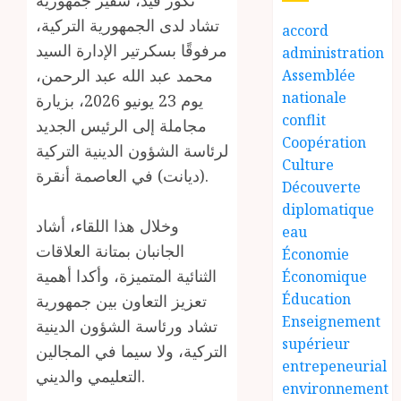
تشاد لدى الجمهورية التركية،
accord
مرفوقًا بسكرتير الإدارة السيد
administration
محمد عبد الله عبد الرحمن،
Assemblée
nationale
يوم 23 يونيو 2026، بزيارة
conflit
مجاملة إلى الرئيس الجديد
Coopération
لرئاسة الشؤون الدينية التركية
Culture
(ديانت) في العاصمة أنقرة.
Découverte
diplomatique
وخلال هذا اللقاء، أشاد
eau
الجانبان بمتانة العلاقات
Économie
الثنائية المتميزة، وأكدا أهمية
Économique
Éducation
تعزيز التعاون بين جمهورية
Enseignement
تشاد ورئاسة الشؤون الدينية
supérieur
التركية، ولا سيما في المجالين
entrepeneurial
التعليمي والديني.
environnement