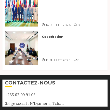
Le Tchad au forum Politique
de haut niveau sur le
développement durable à New
York.
14 JUILLET 2026
0
Coopération
Renforcement de la
coopération, Tchad-Libye vers
une connectivité accrue
13 JUILLET 2026
0
CONTACTEZ-NOUS
+235 62 09 91 05
Siège social : N’Djamena, Tchad