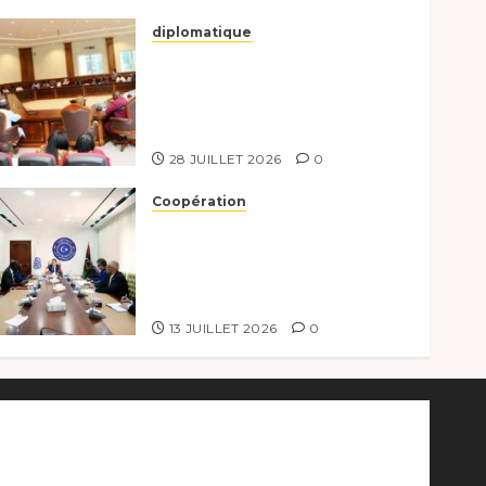
diplomatique
Le Secrétaire général
adjoint exhorte les
nouveaux responsables à
l’excellence.
28 JUILLET 2026
0
Coopération
Renforcement de la
coopération, Tchad-Libye
vers une connectivité
accrue
13 JUILLET 2026
0