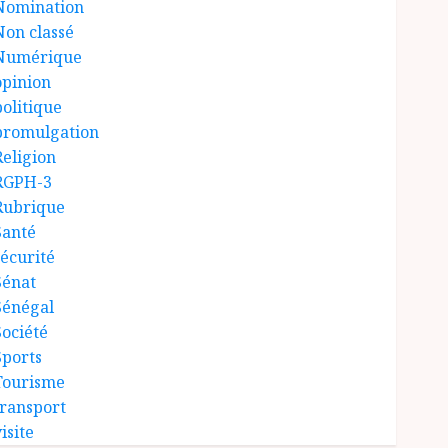
Nomination
Non classé
Numérique
opinion
politique
promulgation
Religion
RGPH-3
Rubrique
Santé
sécurité
Sénat
Sénégal
Société
Sports
Tourisme
transport
isite