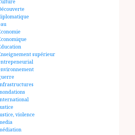
Culture
Découverte
diplomatique
eau
Économie
Économique
Éducation
Enseignement supérieur
entrepeneurial
environnement
guerre
Infrastructures
inondations
International
ustice
ustice, violence
media
médiation