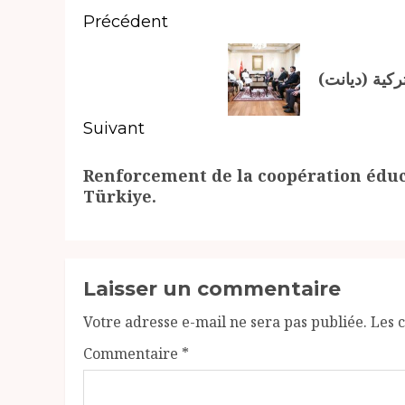
Navigation
Précédent
d’article
Article
لتركية (ديانت
précédent:
Suivant
Article
Renforcement de la coopération éduca
suivant:
Türkiye.
Laisser un commentaire
Votre adresse e-mail ne sera pas publiée.
Les 
Commentaire
*