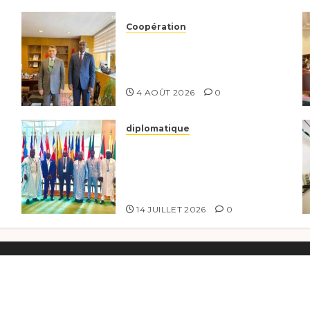
Coopération
Tchad-Türkiye :
Dynamisation du
Partenariat Bilatéral
4 AOÛT 2026
0
diplomatique
Le Tchad au forum
n
Politique de haut niveau
e
sur le développement
durable à New York.
14 JUILLET 2026
0