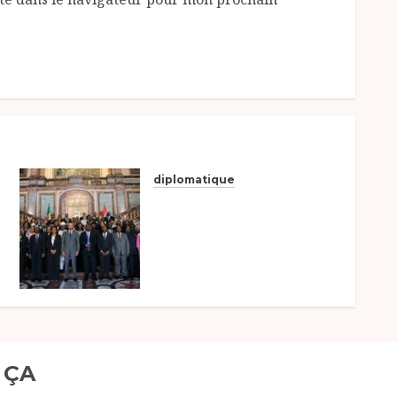
diplomatique
Le Tchad participe
activement à la 121e
session du Conseil des
ministres de l’OEACP à
Bruxelles.
15 JUILLET 2026
0
 ÇA