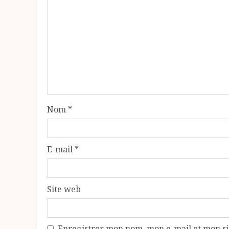
Nom
*
E-mail
*
Site web
Enregistrer mon nom, mon e-mail et mon si