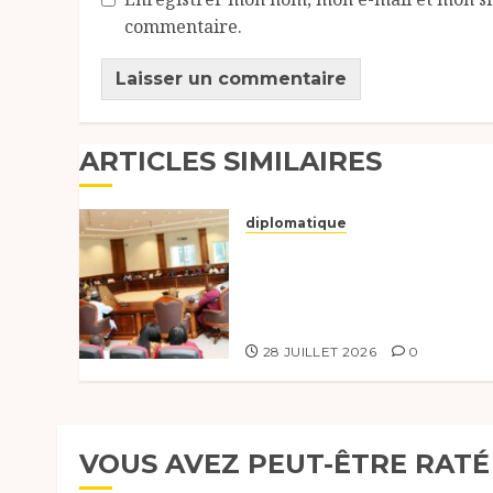
commentaire.
ARTICLES SIMILAIRES
diplomatique
Le Secrétaire général
adjoint exhorte les
nouveaux responsables à
l’excellence.
28 JUILLET 2026
0
VOUS AVEZ PEUT-ÊTRE RATÉ