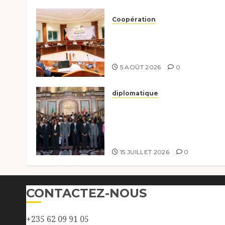
Coopération
Le Tchad et l’Égypte
préparent le terrain pour
une coopération renforcée
5 AOÛT 2026
0
diplomatique
Le Tchad participe
activement à la 121e sessio
du Conseil des ministres d
l’OEACP à Bruxelles.
15 JUILLET 2026
0
CONTACTEZ-NOUS
+235 62 09 91 05