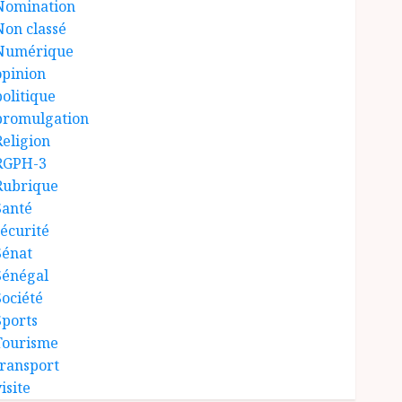
Nomination
Non classé
Numérique
opinion
politique
promulgation
Religion
RGPH-3
Rubrique
Santé
sécurité
Sénat
Sénégal
Société
Sports
Tourisme
transport
isite