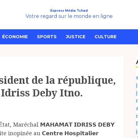
Express Média Tchad
Votre regard sur le monde en ligne
ÉCONOMIE
SPORTS
JUSTICE
CULTURE
sident de la république,
j
driss Deby Itno.
t, Maréchal 𝗠𝗔𝗛𝗔𝗠𝗔𝗧 𝗜𝗗𝗥𝗜𝗦𝗦 𝗗𝗘𝗕𝗬
opinée au 𝗖𝗲𝗻𝘁𝗿𝗲 𝗛𝗼𝘀𝗽𝗶𝘁𝗮𝗹𝗶𝗲𝗿