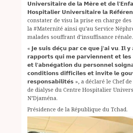
𝗨𝗻𝗶𝘃𝗲𝗿𝘀𝗶𝘁𝗮𝗶𝗿𝗲 𝗱𝗲 𝗹𝗮 𝗠𝗲̀𝗿𝗲 𝗲𝘁 𝗱𝗲 
𝗛𝗼𝘀𝗽𝗶𝘁𝗮𝗹𝗶𝗲𝗿 𝗨𝗻𝗶𝘃𝗲𝗿𝘀𝗶𝘁𝗮𝗶𝗿𝗲 𝗹𝗮 𝗥𝗲́
constater de visu la prise en charge de
la #Maternité ainsi qu’au Service Néph
malades souffrant d’insuffisance rénale.
« 𝗝𝗲 𝘀𝘂𝗶𝘀 𝗱𝗲́𝗰̧𝘂 𝗽𝗮𝗿 𝗰𝗲 𝗾𝘂𝗲 𝗷’𝗮𝗶 𝘃𝘂. 𝗜𝗹 𝘆
𝗿𝗮𝗽𝗽𝗼𝗿𝘁𝘀 𝗾𝘂𝗶 𝗺𝗲 𝗽𝗮𝗿𝘃𝗶𝗲𝗻𝗻𝗲𝗻𝘁 𝗲𝘁 𝗹𝗲𝘀 𝗿
𝗲𝘁 𝗹’𝗮𝗯𝗻𝗲́𝗴𝗮𝘁𝗶𝗼𝗻 𝗱𝘂 𝗽𝗲𝗿𝘀𝗼𝗻𝗻𝗲𝗹 𝘀𝗼𝗶𝗴𝗻
𝗰𝗼𝗻𝗱𝗶𝘁𝗶𝗼𝗻𝘀 𝗱𝗶𝗳𝗳𝗶𝗰𝗶𝗹𝗲𝘀 𝗲𝘁 𝗶𝗻𝘃𝗶𝘁𝗲 𝗹𝗲 𝗴
𝗿𝗲𝘀𝗽𝗼𝗻𝘀𝗮𝗯𝗶𝗹𝗶𝘁𝗲́𝘀 », a déclaré le C
de dialyse du Centre Hospitalier Univers
N’Djaména.
Présidence de la République du Tchad.