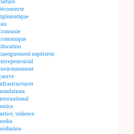
Culture
Découverte
diplomatique
eau
Économie
Économique
Éducation
Enseignement supérieur
entrepeneurial
environnement
guerre
Infrastructures
inondations
International
ustice
ustice, violence
media
médiation