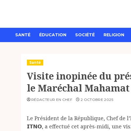
Aller
au
contenu
SANTÉ
ÉDUCATION
SOCIÉTÉ
RELIGION
Santé
Visite inopinée du pré
le Maréchal Mahamat I
RÉDACTEUR EN CHEF
2 OCTOBRE 2025
Le Président de la République, Chef de l’Éta
𝗜𝗧𝗡𝗢, a effectué cet après-midi, une visite in