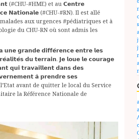
’𝗘𝗻𝗳𝗮𝗻𝘁 (#CHU-#HME) et au 𝗖𝗲𝗻𝘁𝗿𝗲
𝗲́𝗿𝗲𝗻𝗰𝗲 𝗡𝗮𝘁𝗶𝗼𝗻𝗮𝗹𝗲 (#CHU-#RN). Il est allé
s malades aux urgences #pédiatriques et à
rologie du CHU-RN où sont admis les
j
 𝗮 𝘂𝗻𝗲 𝗴𝗿𝗮𝗻𝗱𝗲 𝗱𝗶𝗳𝗳𝗲́𝗿𝗲𝗻𝗰𝗲 𝗲𝗻𝘁𝗿𝗲 𝗹𝗲𝘀
́𝗮𝗹𝗶𝘁𝗲́𝘀 𝗱𝘂 𝘁𝗲𝗿𝗿𝗮𝗶𝗻. 𝗝𝗲 𝗹𝗼𝘂𝗲 𝗹𝗲 𝗰𝗼𝘂𝗿𝗮𝗴𝗲
𝗻𝘁 𝗾𝘂𝗶 𝘁𝗿𝗮𝘃𝗮𝗶𝗹𝗹𝗲𝗻𝘁 𝗱𝗮𝗻𝘀 𝗱𝗲𝘀
𝗼𝘂𝘃𝗲𝗿𝗻𝗲𝗺𝗲𝗻𝘁 𝗮̀ 𝗽𝗿𝗲𝗻𝗱𝗿𝗲 𝘀𝗲𝘀
hef de l’Etat avant de quitter le local du Service
itaire la Référence Nationale de
c