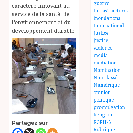
guerre
caractère innovant au
Infrastructures
service de la santé, de
inondations
l’environnement et du
International
développement durable.
Justice
justice,
violence
media
médiation
Nomination
Non classé
Numérique
opinion
politique
promulgation
Religion
RGPH-3
Partagez sur
Rubrique