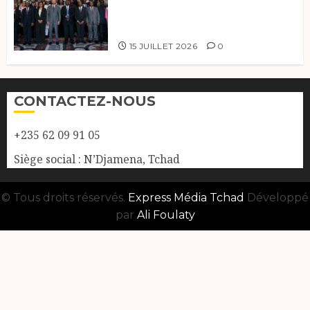
ministres de l’OEACP à
Bruxelles.
15 JUILLET 2026
0
CONTACTEZ-NOUS
+235 62 09 91 05
Siège social : N’Djamena, Tchad
© Tous droits réservés.
Express Média Tchad
Développé
par
Ali Foulaty