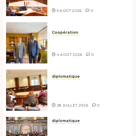
coopération renforcée
5 AOÛT 2026
0
Coopération
Tchad-Türkiye : Dynamisation
du Partenariat Bilatéral
4 AOÛT 2026
0
diplomatique
Le Secrétaire général adjoint
exhorte les nouveaux
responsables à l’excellence.
28 JUILLET 2026
0
diplomatique
Le Tchad participe activement
à la 121e session du Conseil des