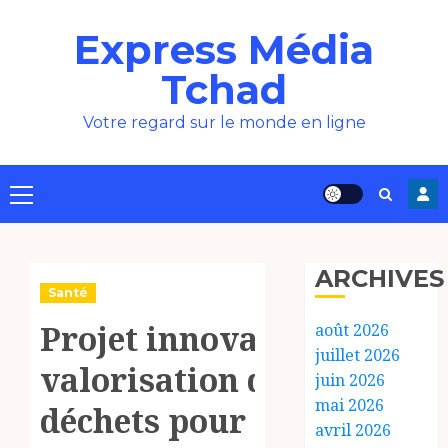
Aller
Express Média
au
contenu
Tchad
Votre regard sur le monde en ligne
Menu
principal
ARCHIVES
Santé
Projet innovant,
août 2026
juillet 2026
valorisation des
juin 2026
mai 2026
déchets pour la
avril 2026