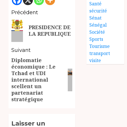
Santé
sécurité
Navigation
Précédent
Sénat
d’article
Article
Sénégal
PRESIDENCE DE
précédent:
Société
LA REPUBLIQUE
Sports
Tourisme
Suivant
transport
Diplomatie
visite
Article
économique : Le
suivant:
Tchad et UDI
international
scellent un
partenariat
stratégique
Laisser un