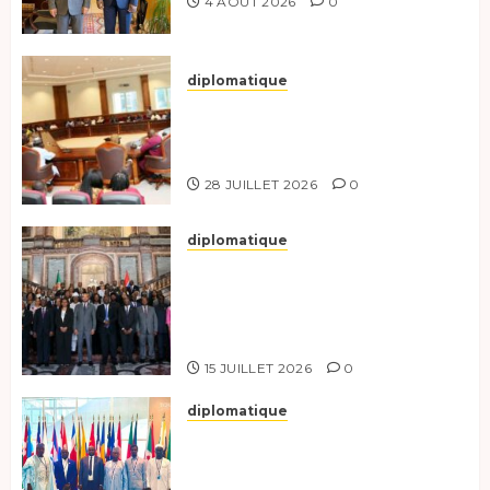
4 AOÛT 2026
0
diplomatique
Le Secrétaire général adjoint
exhorte les nouveaux
responsables à l’excellence.
28 JUILLET 2026
0
diplomatique
Le Tchad participe activement
à la 121e session du Conseil des
ministres de l’OEACP à
Bruxelles.
15 JUILLET 2026
0
diplomatique
Le Tchad au forum Politique
de haut niveau sur le
développement durable à New