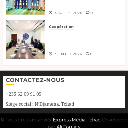
York.
14 JUILLET 2026
0
Coopération
Renforcement de la
coopération, Tchad-Libye vers
une connectivité accrue
13 JUILLET 2026
0
CONTACTEZ-NOUS
+235 62 09 91 05
Siège social : N’Djamena, Tchad
© Tous droits réservés.
Express Média Tchad
Développé
par
Ali Foulaty