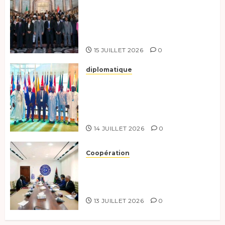
Le Tchad participe activement
à la 121e session du Conseil des
ministres de l’OEACP à
Bruxelles.
15 JUILLET 2026
0
diplomatique
Le Tchad au forum Politique
de haut niveau sur le
développement durable à New
York.
14 JUILLET 2026
0
Coopération
Renforcement de la
coopération, Tchad-Libye vers
une connectivité accrue
13 JUILLET 2026
0