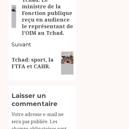
d’article
Article
ministre de la
précédent:
Fonction publique
reçu en audience
le représentant de
l’OIM au Tchad.
Suivant
Article
Tchad: sport, la
suivant:
FTFA et CAHR.
Laisser un
commentaire
Votre adresse e-mail ne
sera pas publiée.
Les
champs obligatoires sont