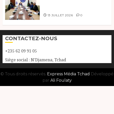
coopération, Tchad-Libye vers
une connectivité accrue
13 JUILLET 2026
0
CONTACTEZ-NOUS
+235 62 09 91 05
Siège social : N’Djamena, Tchad
© Tous droits réservés.
Express Média Tchad
Développé
par
Ali Foulaty