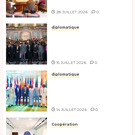
responsables à l’excellence.
28 JUILLET 2026
0
diplomatique
Le Tchad participe activement
à la 121e session du Conseil des
ministres de l’OEACP à
Bruxelles.
15 JUILLET 2026
0
diplomatique
Le Tchad au forum Politique
de haut niveau sur le
développement durable à New
York.
14 JUILLET 2026
0
Coopération
Renforcement de la