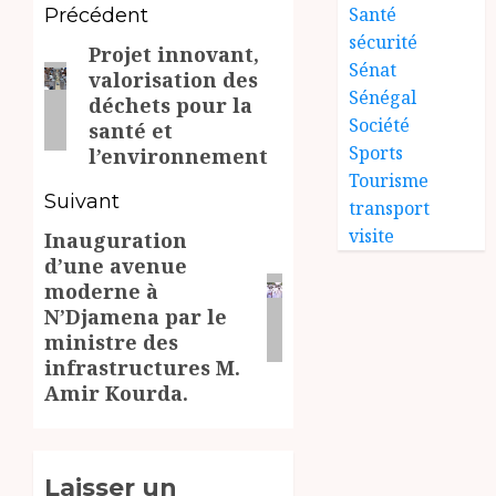
Navigation
Santé
Précédent
sécurité
Projet innovant,
d’article
Article
Sénat
valorisation des
précédent:
Sénégal
déchets pour la
Société
santé et
Sports
l’environnement
Tourisme
Suivant
transport
visite
Inauguration
Article
d’une avenue
suivant:
moderne à
N’Djamena par le
ministre des
infrastructures M.
Amir Kourda.
Laisser un