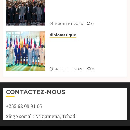
à la 121e session du Conseil des
ministres de l’OEACP à
Bruxelles.
15 JUILLET 2026
0
diplomatique
Le Tchad au forum Politique
de haut niveau sur le
développement durable à New
York.
14 JUILLET 2026
0
CONTACTEZ-NOUS
+235 62 09 91 05
Siège social : N’Djamena, Tchad