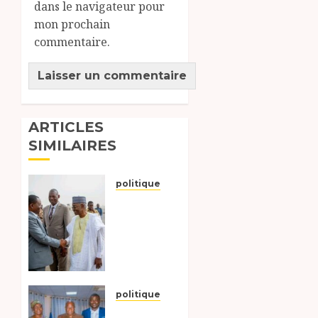
dans le navigateur pour
mon prochain
commentaire.
ARTICLES
SIMILAIRES
politique
Lancement
des
travaux
de trois
centrales
solaires
pour
politique
l’autonomie
L’ancienne