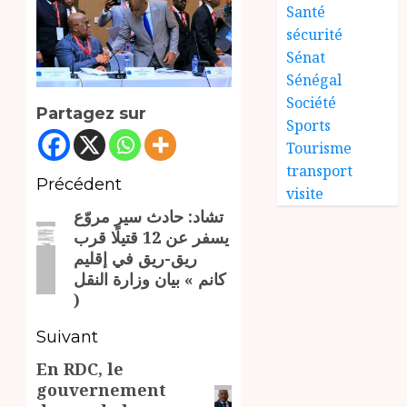
Santé
sécurité
Sénat
Sénégal
Société
Partagez sur
Sports
Tourisme
transport
Navigation
Précédent
visite
تشاد: حادث سير مروّع
d’article
Article
يسفر عن 12 قتيلًا قرب
précédent:
ريق-ريق في إقليم
كانم » بيان وزارة النقل
)
Suivant
En RDC, le
Article
gouvernement
suivant: