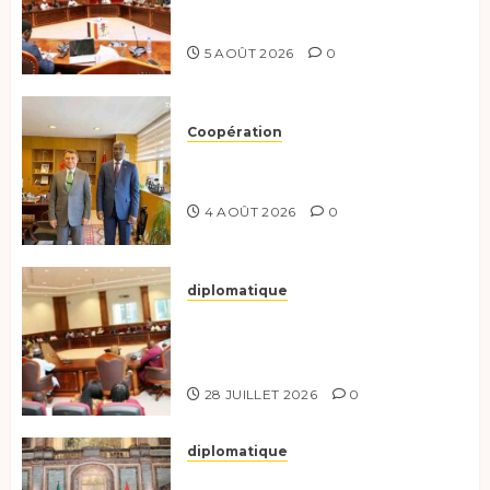
préparent le terrain pour une
coopération renforcée
5 AOÛT 2026
0
Coopération
Tchad-Türkiye : Dynamisation
du Partenariat Bilatéral
4 AOÛT 2026
0
diplomatique
Le Secrétaire général adjoint
exhorte les nouveaux
responsables à l’excellence.
28 JUILLET 2026
0
diplomatique
Le Tchad participe activement