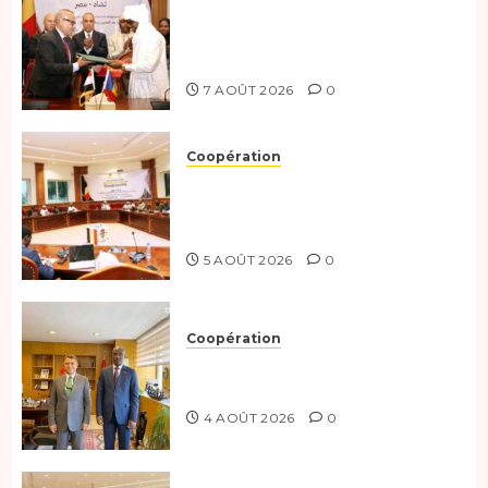
Le Tchad et l’Égypte
renforcent leur partenariat
stratégique et opérationnel
7 AOÛT 2026
0
Coopération
Le Tchad et l’Égypte
préparent le terrain pour une
coopération renforcée
5 AOÛT 2026
0
Coopération
Tchad-Türkiye : Dynamisation
du Partenariat Bilatéral
4 AOÛT 2026
0