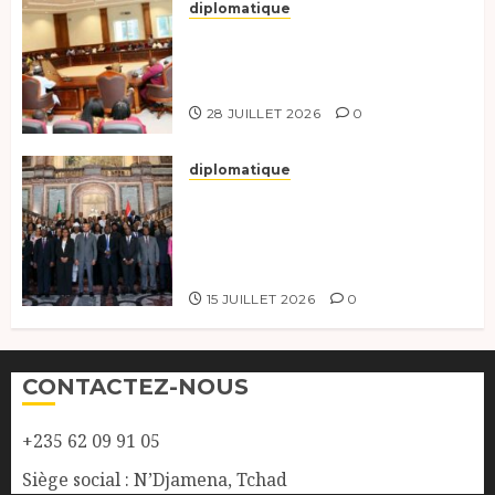
diplomatique
Le Secrétaire général adjoint
exhorte les nouveaux
responsables à l’excellence.
28 JUILLET 2026
0
diplomatique
Le Tchad participe activement
à la 121e session du Conseil des
ministres de l’OEACP à
Bruxelles.
15 JUILLET 2026
0
CONTACTEZ-NOUS
+235 62 09 91 05
Siège social : N’Djamena, Tchad