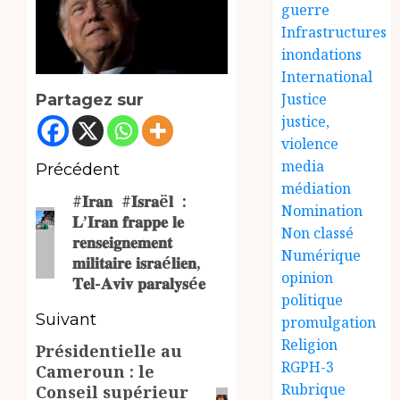
guerre
Infrastructures
inondations
International
Justice
Partagez sur
justice,
violence
media
Navigation
Précédent
médiation
#𝐈𝐫𝐚𝐧 #𝐈𝐬𝐫𝐚ë𝐥 :
d’article
Article
Nomination
𝐋’𝐈𝐫𝐚𝐧 𝐟𝐫𝐚𝐩𝐩𝐞 𝐥𝐞
précédent:
Non classé
𝐫𝐞𝐧𝐬𝐞𝐢𝐠𝐧𝐞𝐦𝐞𝐧𝐭
Numérique
𝐦𝐢𝐥𝐢𝐭𝐚𝐢𝐫𝐞 𝐢𝐬𝐫𝐚é𝐥𝐢𝐞𝐧,
opinion
𝐓𝐞𝐥-𝐀𝐯𝐢𝐯 𝐩𝐚𝐫𝐚𝐥𝐲𝐬é𝐞
politique
Suivant
promulgation
Religion
Présidentielle au
Article
RGPH-3
Cameroun : le
suivant:
Rubrique
Conseil supérieur