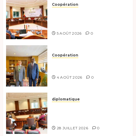
Coopération
Le Tchad et l’Égypte
préparent le terrain pour une
coopération renforcée
5 AOÛT 2026
0
Coopération
Tchad-Türkiye : Dynamisation
du Partenariat Bilatéral
4 AOÛT 2026
0
diplomatique
Le Secrétaire général adjoint
exhorte les nouveaux
responsables à l’excellence.
28 JUILLET 2026
0