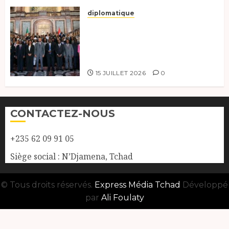
diplomatique
Le Tchad participe activement
à la 121e session du Conseil des
ministres de l’OEACP à
Bruxelles.
15 JUILLET 2026
0
CONTACTEZ-NOUS
+235 62 09 91 05
Siège social : N’Djamena, Tchad
© Tous droits réservés.
Express Média Tchad
Développé
par
Ali Foulaty