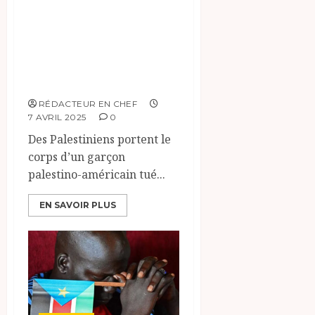
palestinien abattu
par des soldats
israéliens en
Cisjordanie.
RÉDACTEUR EN CHEF
7 AVRIL 2025
0
Des Palestiniens portent le
corps d’un garçon
palestino-américain tué...
EN SAVOIR PLUS