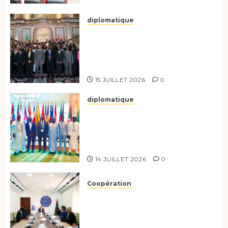
diplomatique
Le Tchad participe activement
à la 121e session du Conseil des
ministres de l’OEACP à
Bruxelles.
15 JUILLET 2026
0
diplomatique
Le Tchad au forum Politique
de haut niveau sur le
développement durable à New
York.
14 JUILLET 2026
0
Coopération
Renforcement de la
coopération, Tchad-Libye vers
une connectivité accrue