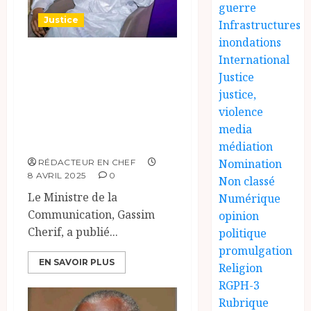
guerre
Justice
Infrastructures
inondations
Le Ministre de la
International
Communication,
Justice
justice,
Gassim Cherif,
violence
rejette fermement
media
les accusations.
médiation
Nomination
RÉDACTEUR EN CHEF
8 AVRIL 2025
0
Non classé
Le Ministre de la
Numérique
Communication, Gassim
opinion
Cherif, a publié...
politique
promulgation
EN SAVOIR PLUS
Religion
RGPH-3
Rubrique