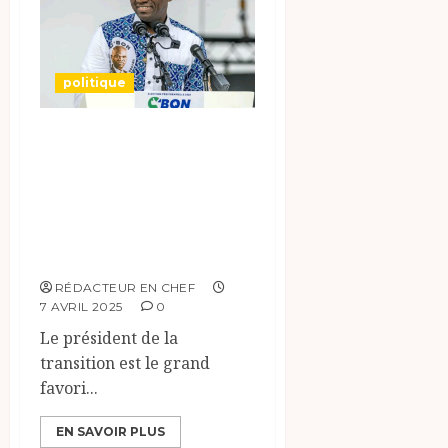
politique
Présidentielle au
Gabon : la
nouvelle garde de
Brice Clotaire
Oligui Nguema.
RÉDACTEUR EN CHEF
7 AVRIL 2025
0
Le président de la
transition est le grand
favori...
EN SAVOIR PLUS