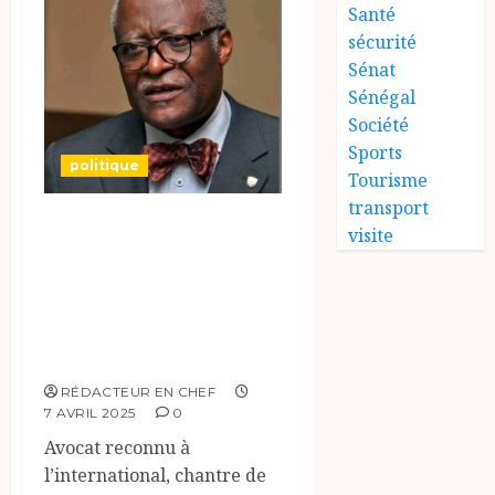
Santé
sécurité
Sénat
Sénégal
Société
Sports
politique
Tourisme
transport
Présidentielle au
visite
Cameroun : Akere
Muna, deuxième
tentative pour «
Monsieur Propre »
RÉDACTEUR EN CHEF
7 AVRIL 2025
0
Avocat reconnu à
l’international, chantre de