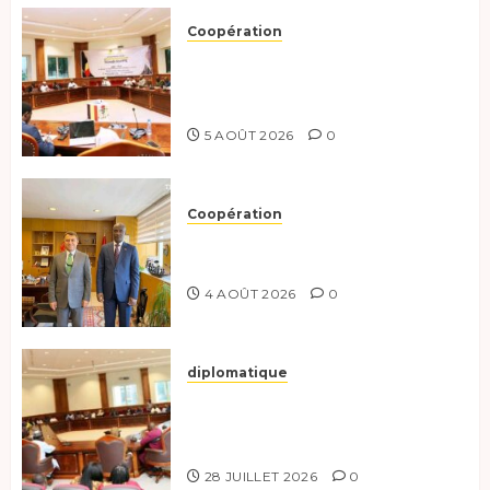
Coopération
Le Tchad et l’Égypte
préparent le terrain pour une
coopération renforcée
5 AOÛT 2026
0
Coopération
Tchad-Türkiye : Dynamisation
du Partenariat Bilatéral
4 AOÛT 2026
0
diplomatique
Le Secrétaire général adjoint
exhorte les nouveaux
responsables à l’excellence.
28 JUILLET 2026
0