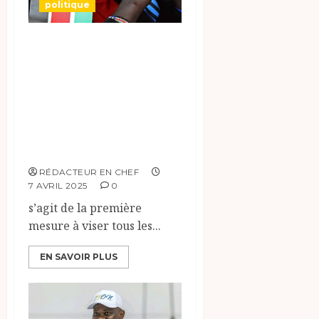
politique
Les Etats-Unis
annoncent la
révocation de tous
les visas des
ressortissants du
Soudan du Sud.
RÉDACTEUR EN CHEF
7 AVRIL 2025
0
s’agit de la première
mesure à viser tous les...
EN SAVOIR PLUS