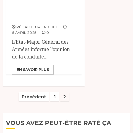
pulvérisent des
dizaines de
terroriste.
RÉDACTEUR EN CHEF
6 AVRIL 2025
0
L’Etat-Major Général des
Armées informe l’opinion
de la conduite...
EN SAVOIR PLUS
Pagination
Précédent
1
2
des
publications
VOUS AVEZ PEUT-ÊTRE RATÉ ÇA