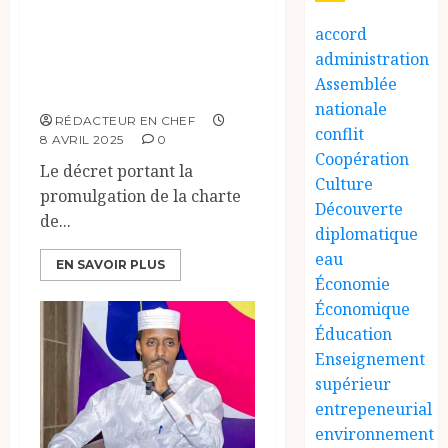
devient langue
nationale, le
accord
français
administration
Assemblée
rétrogradé.
nationale
RÉDACTEUR EN CHEF
conflit
8 AVRIL 2025
0
Coopération
Le décret portant la
Culture
promulgation de la charte
Découverte
de...
diplomatique
eau
EN SAVOIR PLUS
Économie
Économique
Éducation
Enseignement
supérieur
entrepeneurial
environnement