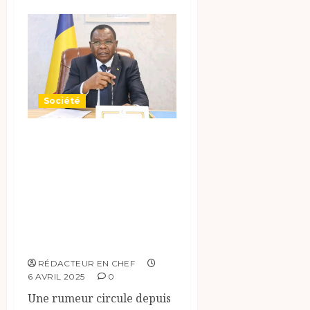
Société
Suite au drame de
pala le premier
ministre a
démenti la
rumeur qui
circule.
RÉDACTEUR EN CHEF
6 AVRIL 2025
0
Une rumeur circule depuis