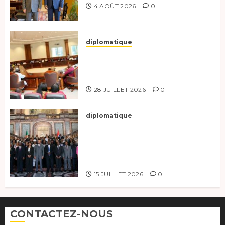
4 AOÛT 2026
0
diplomatique
Le Secrétaire général adjoint
exhorte les nouveaux
responsables à l’excellence.
28 JUILLET 2026
0
diplomatique
Le Tchad participe activement
à la 121e session du Conseil des
ministres de l’OEACP à
Bruxelles.
15 JUILLET 2026
0
CONTACTEZ-NOUS