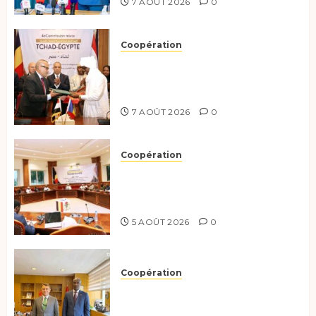
7 AOÛT 2026
0
Coopération
Le Tchad et l’Égypte
renforcent leur partenariat
stratégique et opérationnel
7 AOÛT 2026
0
Coopération
Le Tchad et l’Égypte
préparent le terrain pour une
coopération renforcée
5 AOÛT 2026
0
Coopération
Tchad-Türkiye : Dynamisation
du Partenariat Bilatéral