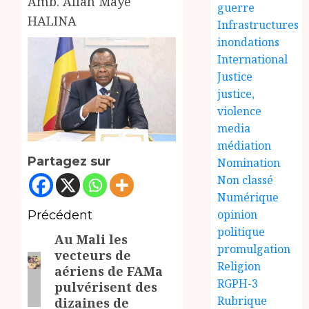
Amb. Allah Maye
guerre
HALINA
Infrastructures
inondations
International
Justice
justice,
violence
media
médiation
Partagez sur
Nomination
Non classé
Numérique
Navigation
opinion
Précédent
politique
Au Mali les
d’article
Article
promulgation
vecteurs de
précédent:
Religion
aériens de FAMa
RGPH-3
pulvérisent des
Rubrique
dizaines de