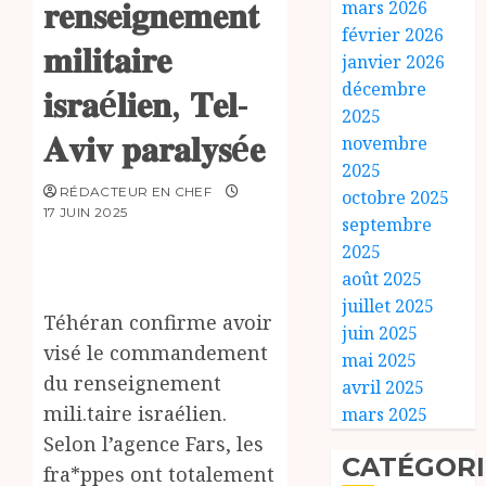
𝐫𝐞𝐧𝐬𝐞𝐢𝐠𝐧𝐞𝐦𝐞𝐧𝐭
mars 2026
février 2026
𝐦𝐢𝐥𝐢𝐭𝐚𝐢𝐫𝐞
janvier 2026
décembre
𝐢𝐬𝐫𝐚é𝐥𝐢𝐞𝐧, 𝐓𝐞𝐥-
2025
𝐀𝐯𝐢𝐯 𝐩𝐚𝐫𝐚𝐥𝐲𝐬é𝐞
novembre
2025
RÉDACTEUR EN CHEF
octobre 2025
17 JUIN 2025
septembre
2025
août 2025
juillet 2025
Téhéran confirme avoir
juin 2025
visé le commandement
mai 2025
du renseignement
avril 2025
mili.taire israélien.
mars 2025
Selon l’agence Fars, les
CATÉGORI
fra*ppes ont totalement