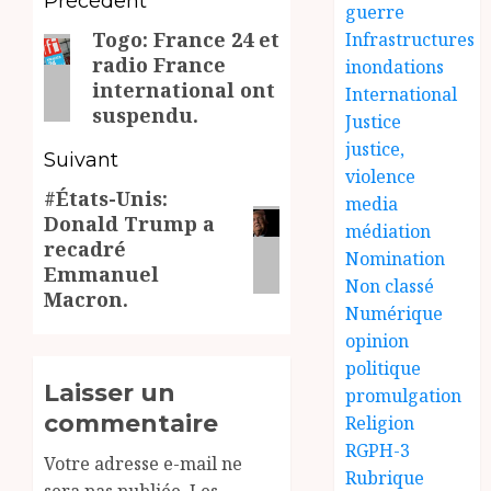
Navigation
Précédent
guerre
Togo: France 24 et
Infrastructures
d’article
Article
radio France
inondations
précédent:
international ont
International
suspendu.
Justice
justice,
Suivant
violence
#États-Unis:
Article
media
Donald Trump a
médiation
suivant:
recadré
Nomination
Emmanuel
Non classé
Macron.
Numérique
opinion
politique
Laisser un
promulgation
commentaire
Religion
RGPH-3
Votre adresse e-mail ne
Rubrique