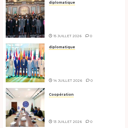
diplomatique
Le Tchad participe activement
à la 121e session du Conseil des
ministres de l’OEACP à
Bruxelles.
15 JUILLET 2026
0
diplomatique
Le Tchad au forum Politique
de haut niveau sur le
développement durable à New
York.
14 JUILLET 2026
0
Coopération
Renforcement de la
coopération, Tchad-Libye vers
une connectivité accrue
13 JUILLET 2026
0