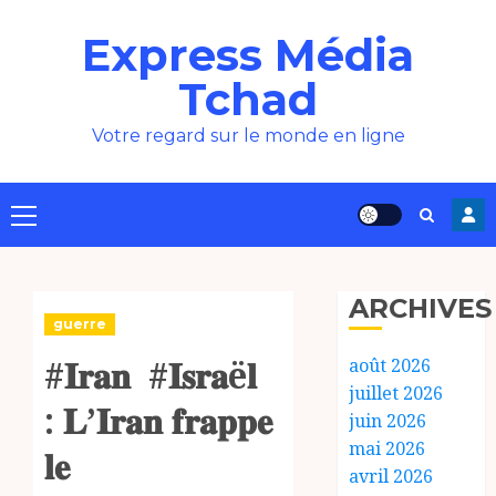
Aller
Express Média
au
contenu
Tchad
Votre regard sur le monde en ligne
Menu
principal
ARCHIVES
guerre
#𝐈𝐫𝐚𝐧 #𝐈𝐬𝐫𝐚ë𝐥
août 2026
juillet 2026
: 𝐋’𝐈𝐫𝐚𝐧 𝐟𝐫𝐚𝐩𝐩𝐞
juin 2026
mai 2026
𝐥𝐞
avril 2026