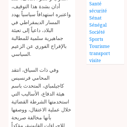
Santé
أدان بشدة هذا التوقيف،
sécurité
واعتبره استهدافاً سياسياً يهدد
Sénat
المسار الديمقراطي في
Sénégal
البلاد، داعياً إلى تعبئة
Société
جماهيرية سلمية للمطالبة
Sports
بالإفراج الفوري عن الزعيم
Tourisme
transport
السياسي.
visite
وفي ذات السياق، انتقد
المحامي فرنسيس
كاجيلمباي، المتحدث باسم
هيئة الدفاع، الأساليب التي
استخدمتها الشرطة القضائية
خلال عملية الاعتقال، ووصفها
بأنها مخالفة صريحة
للإجراءات القانونية، مؤكداً