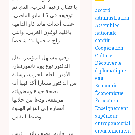
باعتقال زعيم الحزب، الذي تم
accord
توقيفه في 16 مايو الماضي،
administration
عقب أحداث مانداكاو الدامية
Assemblée
باقليم لوغون الغربي، والتي
nationale
راح ضحيتها 42 شخصاً.
conflit
Coopération
Culture
وفي مستهل المؤتمر، نقل
Découverte
الدكتور توغ يوم نانغورنغار،
diplomatique
الأمين العام للحزب، رسالة
eau
من الدكتور مسارا أكد فيها أنه
Économie
بصحة جيدة ومعنوياته
Économique
مرتفعة، ودعا من خلالها
Éducation
أنصاره إلى التزام الهدوء
Enseignement
supérieur
وضبط النفس.
entrepeneurial
environnement
من جانبه، وصف نائب رئيس