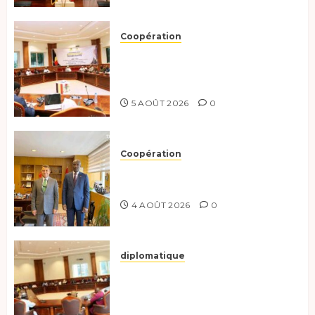
Coopération
Le Tchad et l’Égypte
préparent le terrain pour une
coopération renforcée
5 AOÛT 2026
0
Coopération
Tchad-Türkiye : Dynamisation
du Partenariat Bilatéral
4 AOÛT 2026
0
diplomatique
Le Secrétaire général adjoint
exhorte les nouveaux
responsables à l’excellence.