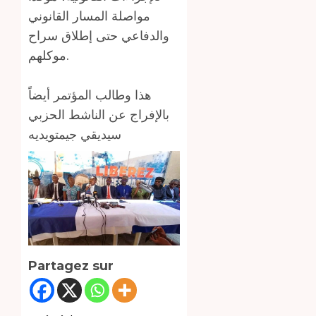
مواصلة المسار القانوني
والدفاعي حتى إطلاق سراح
موكلهم.
هذا وطالب المؤتمر أيضاً
بالإفراج عن الناشط الحزبي
سيديقي جيمتويديه
Partagez sur