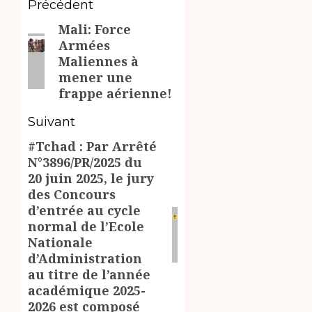
Navigation
Précédent
Mali: Force
d’article
Article
Armées
précédent:
Maliennes à
mener une
frappe aérienne!
Suivant
#Tchad : Par Arrêté
Article
N°3896/PR/2025 du
suivant:
20 juin 2025, le jury
des Concours
d’entrée au cycle
normal de l’Ecole
Nationale
d’Administration
au titre de l’année
académique 2025-
2026 est composé