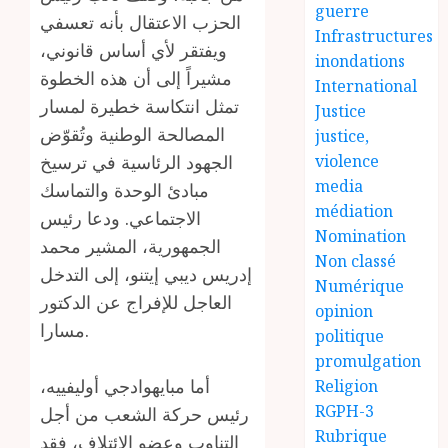
guerre
الحزب الاعتقال بأنه تعسفي
Infrastructures
ويفتقر لأي أساس قانوني،
inondations
مشيراً إلى أن هذه الخطوة
International
تمثل انتكاسة خطيرة لمسار
Justice
المصالحة الوطنية وتُقوّض
justice,
الجهود الرئاسية في ترسيخ
violence
media
مبادئ الوحدة والتماسك
médiation
الاجتماعي. ودعا رئيس
Nomination
الجمهورية، المشير محمد
Non classé
إدريس ديبي إيتنو، إلى التدخل
Numérique
العاجل للإفراج عن الدكتور
opinion
مسارا.
politique
promulgation
أما مبايهوادجي أوليفييه،
Religion
RGPH-3
رئيس حركة الشعب من أجل
Rubrique
التناوب وعضو الائتلاف، فقد