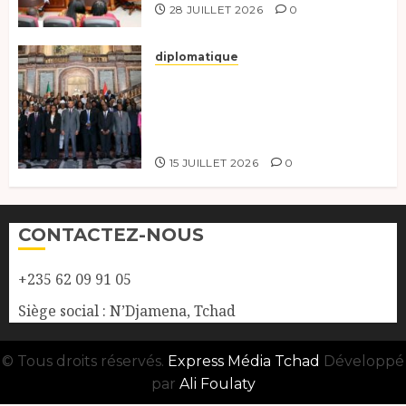
28 JUILLET 2026
0
diplomatique
Le Tchad participe activement
à la 121e session du Conseil des
ministres de l’OEACP à
Bruxelles.
15 JUILLET 2026
0
CONTACTEZ-NOUS
+235 62 09 91 05
Siège social : N’Djamena, Tchad
© Tous droits réservés.
Express Média Tchad
Développé
par
Ali Foulaty