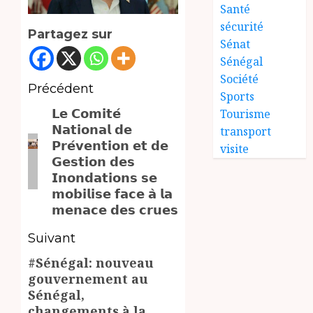
Santé
sécurité
Partagez sur
Sénat
Sénégal
Société
Navigation
Précédent
Sports
𝗟𝗲 𝗖𝗼𝗺𝗶𝘁𝗲́
d’article
Tourisme
Article
𝗡𝗮𝘁𝗶𝗼𝗻𝗮𝗹 𝗱𝗲
transport
précédent:
𝗣𝗿𝗲́𝘃𝗲𝗻𝘁𝗶𝗼𝗻 𝗲𝘁 𝗱𝗲
visite
𝗚𝗲𝘀𝘁𝗶𝗼𝗻 𝗱𝗲𝘀
𝗜𝗻𝗼𝗻𝗱𝗮𝘁𝗶𝗼𝗻𝘀 𝘀𝗲
𝗺𝗼𝗯𝗶𝗹𝗶𝘀𝗲 𝗳𝗮𝗰𝗲 𝗮̀ 𝗹𝗮
𝗺𝗲𝗻𝗮𝗰𝗲 𝗱𝗲𝘀 𝗰𝗿𝘂𝗲𝘀
Suivant
#Sénégal: nouveau
Article
gouvernement au
suivant:
Sénégal,
changements à la