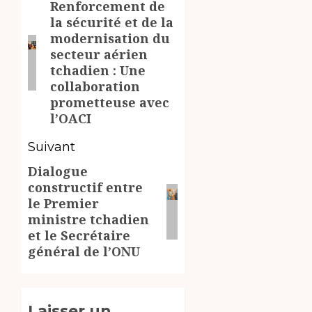
Renforcement de
d’article
Article
la sécurité et de la
précédent:
modernisation du
secteur aérien
tchadien : Une
collaboration
prometteuse avec
l’OACI
Suivant
Dialogue
Article
constructif entre
suivant:
le Premier
ministre tchadien
et le Secrétaire
général de l’ONU
Laisser un