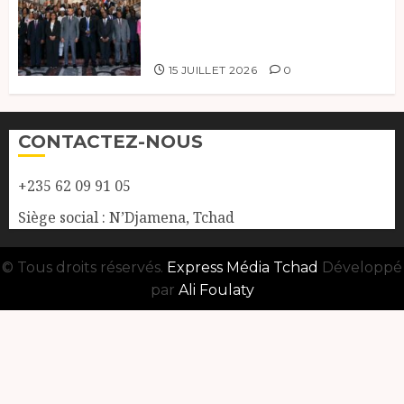
à la 121e session du Conseil des
ministres de l’OEACP à
Bruxelles.
15 JUILLET 2026
0
CONTACTEZ-NOUS
+235 62 09 91 05
Siège social : N’Djamena, Tchad
© Tous droits réservés.
Express Média Tchad
Développé
par
Ali Foulaty