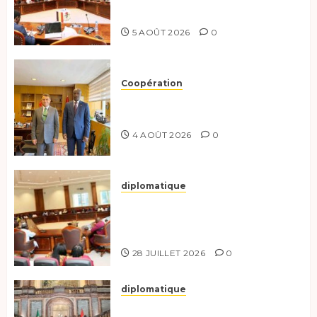
coopération renforcée
5 AOÛT 2026
0
Coopération
Tchad-Türkiye : Dynamisation
du Partenariat Bilatéral
4 AOÛT 2026
0
diplomatique
Le Secrétaire général adjoint
exhorte les nouveaux
responsables à l’excellence.
28 JUILLET 2026
0
diplomatique
Le Tchad participe activement