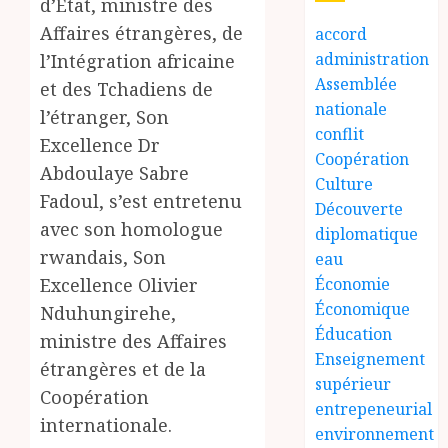
d’État, ministre des
Affaires étrangères, de
accord
administration
l’Intégration africaine
Assemblée
et des Tchadiens de
nationale
l’étranger, Son
conflit
Excellence Dr
Coopération
Abdoulaye Sabre
Culture
Fadoul, s’est entretenu
Découverte
avec son homologue
diplomatique
rwandais, Son
eau
Excellence Olivier
Économie
Économique
Nduhungirehe,
Éducation
ministre des Affaires
Enseignement
étrangères et de la
supérieur
Coopération
entrepeneurial
internationale.
environnement