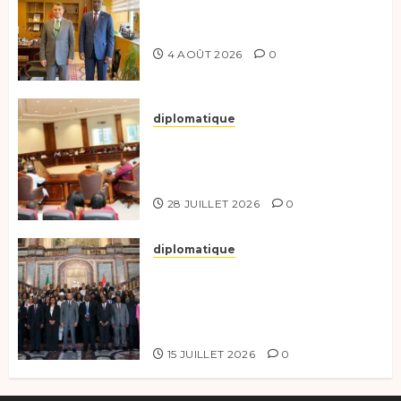
Tchad-Türkiye : Dynamisation
du Partenariat Bilatéral
4 AOÛT 2026
0
diplomatique
Le Secrétaire général adjoint
exhorte les nouveaux
responsables à l’excellence.
28 JUILLET 2026
0
diplomatique
Le Tchad participe activement
à la 121e session du Conseil des
ministres de l’OEACP à
Bruxelles.
15 JUILLET 2026
0