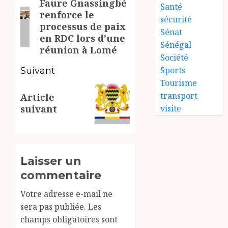
Faure Gnassingbé
d’article
Article
Santé
renforce le
précédent:
sécurité
processus de paix
Sénat
en RDC lors d’une
Sénégal
réunion à Lomé
Société
Sports
Suivant
Tourisme
Article
transport
Article
suivant:
visite
suivant
Laisser un
commentaire
Votre adresse e-mail ne
sera pas publiée.
Les
champs obligatoires sont