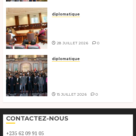
diplomatique
Le Secrétaire général adjoint
exhorte les nouveaux
responsables à l’excellence.
28 JUILLET 2026
0
diplomatique
Le Tchad participe activement
à la 121e session du Conseil des
ministres de l’OEACP à
Bruxelles.
15 JUILLET 2026
0
CONTACTEZ-NOUS
+235 62 09 91 05