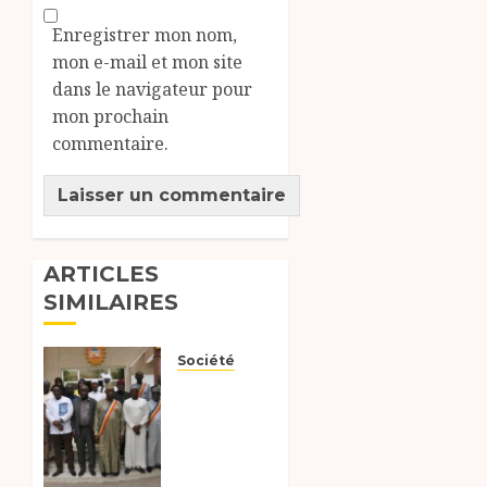
Enregistrer mon nom,
mon e-mail et mon site
dans le navigateur pour
mon prochain
commentaire.
ARTICLES
SIMILAIRES
Société
Un
plaidoyer
pour
l’habitat
durable