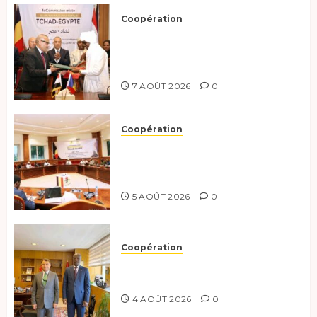
Coopération
Le Tchad et l’Égypte
renforcent leur partenariat
stratégique et opérationnel
7 AOÛT 2026
0
Coopération
Le Tchad et l’Égypte
préparent le terrain pour une
coopération renforcée
5 AOÛT 2026
0
Coopération
Tchad-Türkiye : Dynamisation
du Partenariat Bilatéral
4 AOÛT 2026
0