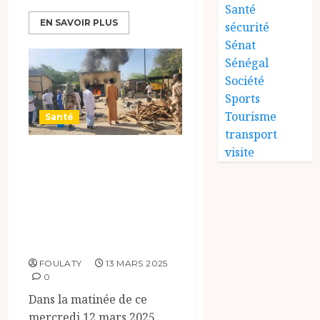
Santé
EN SAVOIR PLUS
sécurité
Sénat
Sénégal
Société
Sports
Tourisme
Santé
transport
visite
Province du Lac :
Incendie au
Magasin de
l’Hôpital
Provincial de Bol
FOULATY
13 MARS 2025
0
Dans la matinée de ce
mercredi 12 mars 2025,...