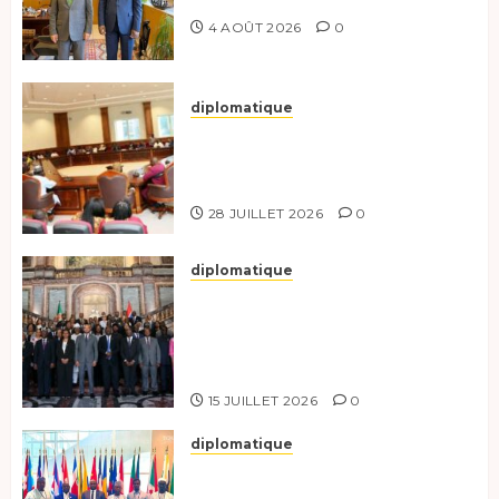
4 AOÛT 2026
0
diplomatique
Le Secrétaire général adjoint
exhorte les nouveaux
responsables à l’excellence.
28 JUILLET 2026
0
diplomatique
Le Tchad participe activement
à la 121e session du Conseil des
ministres de l’OEACP à
Bruxelles.
15 JUILLET 2026
0
diplomatique
Le Tchad au forum Politique
de haut niveau sur le