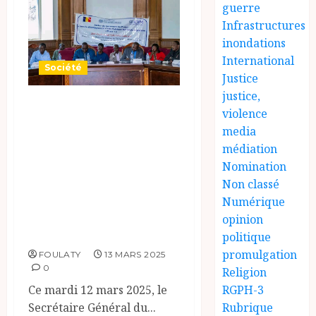
guerre
Infrastructures
inondations
International
Société
Justice
justice,
Tchad :
violence
Lancement du
media
Projet de
médiation
Nomination
Développement
Non classé
d’une Politique
Numérique
Nationale
opinion
Migratoire
politique
promulgation
FOULATY
13 MARS 2025
0
Religion
RGPH-3
Ce mardi 12 mars 2025, le
Rubrique
Secrétaire Général du...