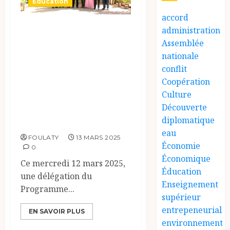
Éducation
accord
Partenariat
administration
Assemblée
stratégique :
nationale
L’Université de
conflit
N’Djaména et le
Coopération
PNUD unissent
Culture
leurs forces pour
Découverte
diplomatique
les ODD
eau
FOULATY
13 MARS 2025
Économie
0
Économique
Ce mercredi 12 mars 2025,
Éducation
une délégation du
Enseignement
Programme...
supérieur
entrepeneurial
EN SAVOIR PLUS
environnement