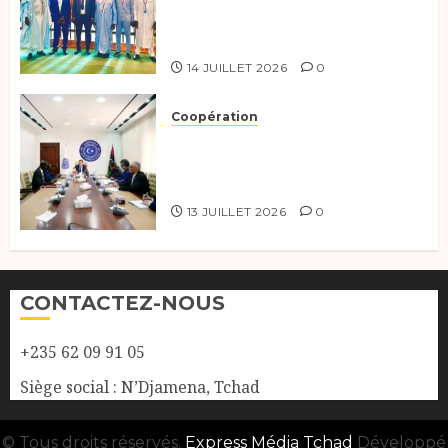
développement durable à New
York.
14 JUILLET 2026
0
Coopération
Renforcement de la
coopération, Tchad-Libye vers
une connectivité accrue
13 JUILLET 2026
0
CONTACTEZ-NOUS
+235 62 09 91 05
Siège social : N’Djamena, Tchad
© Tous droits réservés.
Express Média Tchad
Développé