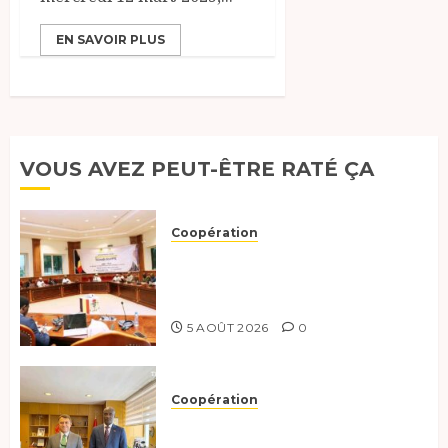
EN SAVOIR PLUS
VOUS AVEZ PEUT-ÊTRE RATÉ ÇA
Coopération
Le Tchad et l’Égypte
préparent le terrain pour une
coopération renforcée
5 AOÛT 2026
0
Coopération
Tchad-Türkiye : Dynamisation
du Partenariat Bilatéral