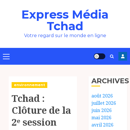
Aller
Express Média
au
contenu
Tchad
Votre regard sur le monde en ligne
Menu
principal
ARCHIVES
environnement
Tchad :
août 2026
juillet 2026
Clôture de la
juin 2026
mai 2026
2ᵉ session
avril 2026