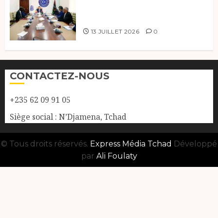
coopération, Tchad-Libye vers
une connectivité accrue
13 JUILLET 2026
0
CONTACTEZ-NOUS
+235 62 09 91 05
Siège social : N’Djamena, Tchad
© Tous droits réservés.
Express Média Tchad
Développé
par
Ali Foulaty