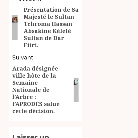
Navigation
Présentation de Sa
d’article
Article
Majesté le Sultan
précédent:
Tchroma Hassan
Absakine Kélelé
Sultan de Dar
Fitri.
Suivant
Arada désignée
Article
ville hôte de la
suivant:
Semaine
Nationale de
l’Arbre :
l’APRODES salue
cette décision.
Laisser un