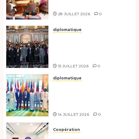
responsables à l’excellence.
28 JUILLET 2026
0
diplomatique
Le Tchad participe activement
à la 121e session du Conseil des
ministres de l’OEACP à
Bruxelles.
15 JUILLET 2026
0
diplomatique
Le Tchad au forum Politique
de haut niveau sur le
développement durable à New
York.
14 JUILLET 2026
0
Coopération
Renforcement de la