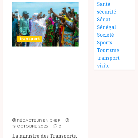
Santé
sécurité
Sénat
Sénégal
Société
transport
Sports
Tourisme
Fatimé Goukouni
transport
Weddeye engage le
visite
Logone Oriental
dans une
dynamique de
sécurité routière
et de connectivité
RÉDACTEUR EN CHEF
19 OCTOBRE 2025
0
La ministre des Transports,