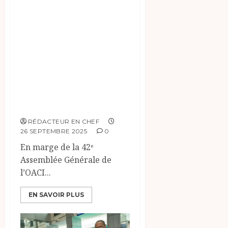
la sécurité et de la
modernisation du
secteur aérien
tchadien : Une
collaboration
prometteuse avec
l’OACI
RÉDACTEUR EN CHEF
26 SEPTEMBRE 2025
0
En marge de la 42ᵉ
Assemblée Générale de
l’OACI...
EN SAVOIR PLUS