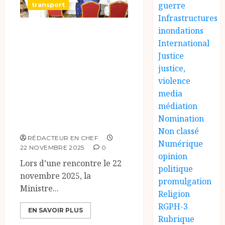
guerre
transport
Infrastructures
inondations
La Ministre des
International
Transports
Justice
rencontre les
justice,
cadres tchadiens
violence
de l’ASECNA pour
media
médiation
discuter de leurs
Nomination
préoccupations
Non classé
RÉDACTEUR EN CHEF
Numérique
22 NOVEMBRE 2025
0
opinion
Lors d’une rencontre le 22
politique
novembre 2025, la
promulgation
Ministre...
Religion
RGPH-3
EN SAVOIR PLUS
Rubrique