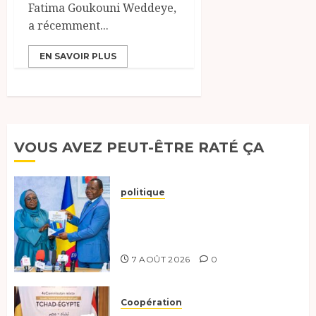
Fatima Goukouni Weddeye,
a récemment...
EN SAVOIR PLUS
VOUS AVEZ PEUT-ÊTRE RATÉ ÇA
politique
Tchad :évaluation des progrès
du programme présidentiel et
exhorte à l’action
7 AOÛT 2026
0
Coopération