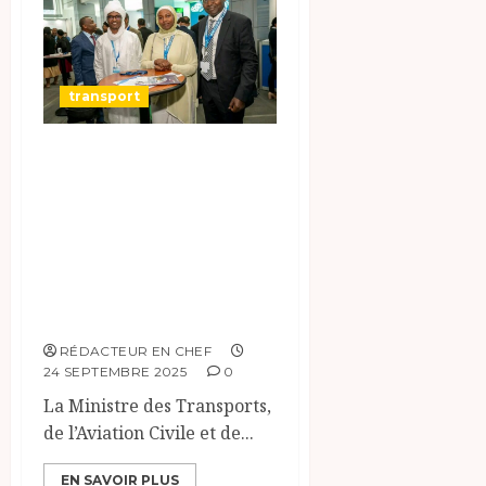
transport
Le Tchad à
l’Avant-Scène :
Participation
Active à
l’Assemblé
Générale de l’OACI
RÉDACTEUR EN CHEF
24 SEPTEMBRE 2025
0
La Ministre des Transports,
de l’Aviation Civile et de...
EN SAVOIR PLUS