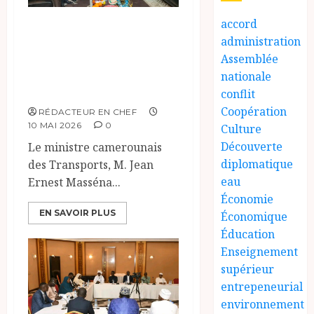
accord
Ouverture du 5e
administration
Forum tripartite
Assemblée
sur les transports
nationale
à N’Djamena.
conflit
Coopération
RÉDACTEUR EN CHEF
10 MAI 2026
0
Culture
Découverte
Le ministre camerounais
diplomatique
des Transports, M. Jean
eau
Ernest Masséna...
Économie
EN SAVOIR PLUS
Économique
Éducation
Enseignement
supérieur
entrepeneurial
environnement