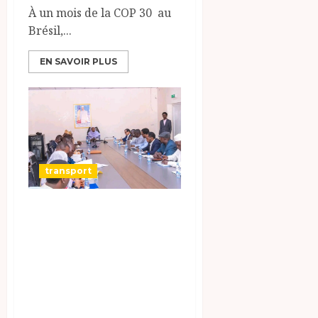
À un mois de la COP 30 au
Brésil,...
EN SAVOIR PLUS
transport
La Ministre des
Transports,
Fatima Goukouni
Weddeye,
inaugure un
dialogue direct