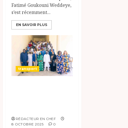
Fatimé Goukouni Weddeye,
s’est récemment...
EN SAVOIR PLUS
transport
Atelier National
de Concertation
en Préparation de
la COP 30
RÉDACTEUR EN CHEF
8 OCTOBRE 2025
0