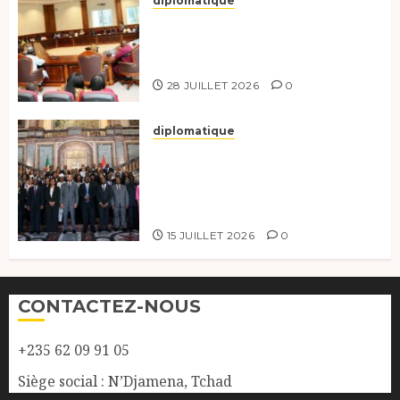
diplomatique
Le Secrétaire général adjoint
exhorte les nouveaux
responsables à l’excellence.
28 JUILLET 2026
0
diplomatique
Le Tchad participe activement
à la 121e session du Conseil des
ministres de l’OEACP à
Bruxelles.
15 JUILLET 2026
0
CONTACTEZ-NOUS
+235 62 09 91 05
Siège social : N’Djamena, Tchad