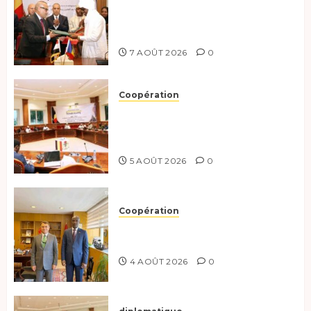
Le Tchad et l’Égypte
renforcent leur partenariat
stratégique et opérationnel
7 AOÛT 2026
0
Coopération
Le Tchad et l’Égypte
préparent le terrain pour une
coopération renforcée
5 AOÛT 2026
0
Coopération
Tchad-Türkiye : Dynamisation
du Partenariat Bilatéral
4 AOÛT 2026
0