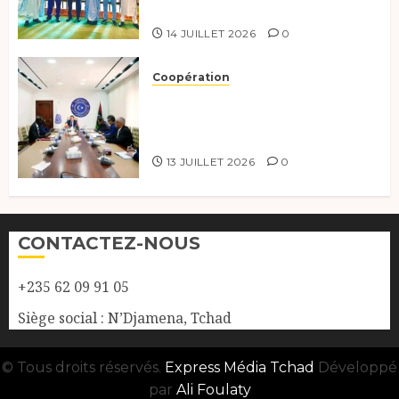
York.
14 JUILLET 2026
0
Coopération
Renforcement de la
coopération, Tchad-Libye vers
une connectivité accrue
13 JUILLET 2026
0
CONTACTEZ-NOUS
+235 62 09 91 05
Siège social : N’Djamena, Tchad
© Tous droits réservés.
Express Média Tchad
Développé
par
Ali Foulaty