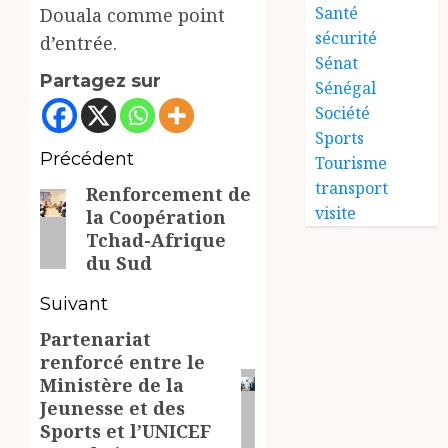
Santé
Douala comme point
sécurité
d’entrée.
Sénat
Partagez sur
Sénégal
Société
Sports
Navigation
Précédent
Tourisme
transport
Renforcement de
d’article
Article
visite
la Coopération
précédent:
Tchad-Afrique
du Sud
Suivant
Partenariat
Article
renforcé entre le
suivant:
Ministère de la
Jeunesse et des
Sports et l’UNICEF