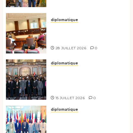
diplomatique
Le Secrétaire général adjoint
exhorte les nouveaux
responsables à l’excellence.
28 JUILLET 2026
0
diplomatique
Le Tchad participe activement
à la 121e session du Conseil des
ministres de l’OEACP à
Bruxelles.
15 JUILLET 2026
0
diplomatique
Le Tchad au forum Politique
de haut niveau sur le
développement durable à New