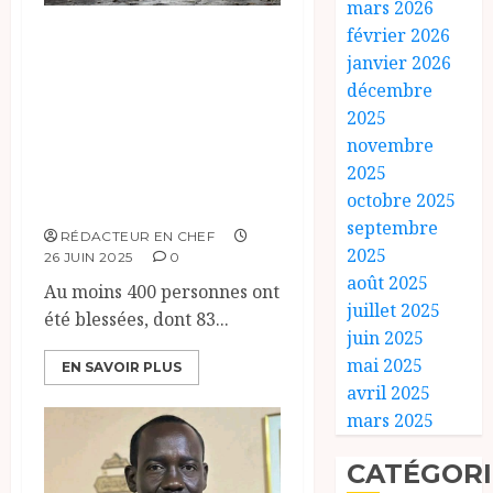
mars 2026
Au Kenya, les
février 2026
janvier 2026
nouvelles
décembre
manifestations
2025
anti-Ruto
novembre
sombrent dans la
2025
violence.
octobre 2025
septembre
RÉDACTEUR EN CHEF
2025
26 JUIN 2025
0
août 2025
Au moins 400 personnes ont
juillet 2025
été blessées, dont 83...
juin 2025
mai 2025
EN SAVOIR PLUS
avril 2025
mars 2025
CATÉGORI