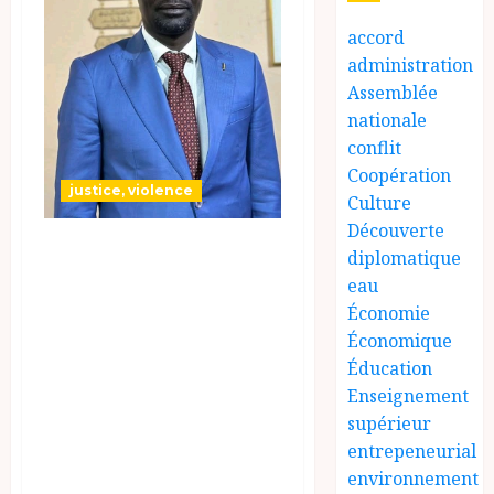
accord
administration
Assemblée
nationale
conflit
Coopération
justice, violence
Culture
Découverte
Tcha: le
diplomatique
Mouvement
eau
National pour la
Économie
Économique
Démocratie et
Éducation
l’Alternance au
Enseignement
Tchad
supérieur
(MONADAT)
entrepeneurial
exprime sa
environnement