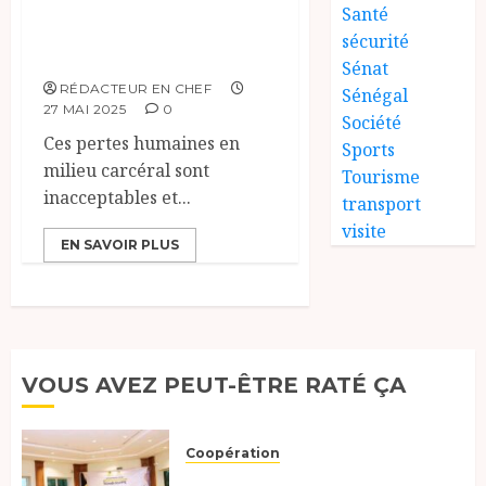
Santé
canton Mandakao,
sécurité
au sud du Tchad.
Sénat
RÉDACTEUR EN CHEF
Sénégal
27 MAI 2025
0
Société
Ces pertes humaines en
Sports
milieu carcéral sont
Tourisme
inacceptables et...
transport
visite
EN SAVOIR PLUS
VOUS AVEZ PEUT-ÊTRE RATÉ ÇA
Coopération
Le Tchad et l’Égypte