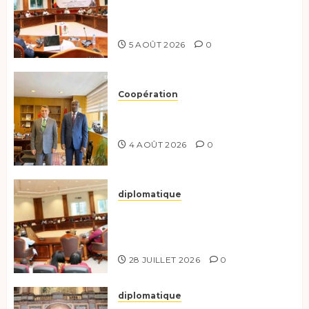
préparent le terrain pour une
coopération renforcée
5 AOÛT 2026
0
Coopération
Tchad-Türkiye : Dynamisation
du Partenariat Bilatéral
4 AOÛT 2026
0
diplomatique
Le Secrétaire général adjoint
exhorte les nouveaux
responsables à l’excellence.
28 JUILLET 2026
0
diplomatique