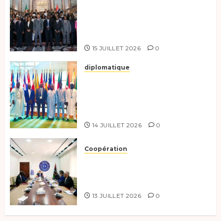
Le Tchad participe activement
à la 121e session du Conseil des
ministres de l’OEACP à
Bruxelles.
15 JUILLET 2026
0
diplomatique
Le Tchad au forum Politique
de haut niveau sur le
développement durable à New
York.
14 JUILLET 2026
0
Coopération
Renforcement de la
coopération, Tchad-Libye vers
une connectivité accrue
13 JUILLET 2026
0