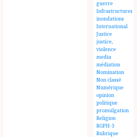
guerre
profonde
Infrastructures
indignation et sa
inondations
vive
International
préoccupation
Justice
suite à l’annonce
justice,
violence
du décès de quatre
media
(4) détenus parmi
médiation
les quatre-vingt-
Nomination
quatre (84)
Non classé
personnes
Numérique
opinion
arrêtées en lien
politique
avec les récents
promulgation
événements
Religion
tragiques
RGPH-3
survenus dans le
Rubrique