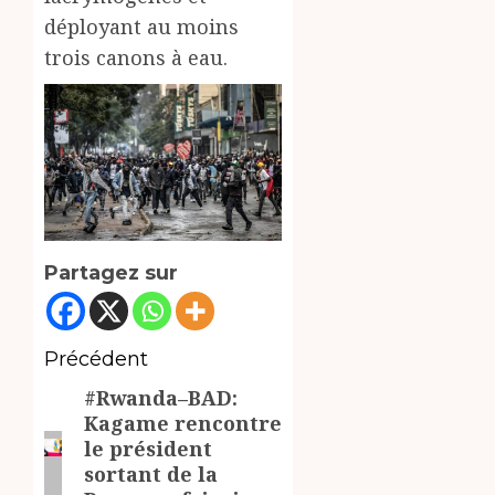
déployant au moins
trois canons à eau.
Partagez sur
Navigation
Précédent
#Rwanda–BAD:
d’article
Article
Kagame rencontre
précédent:
le président
sortant de la