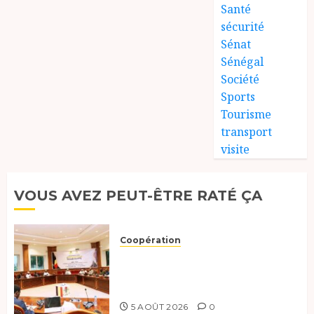
Santé
sécurité
Sénat
Sénégal
Société
Sports
Tourisme
transport
visite
VOUS AVEZ PEUT-ÊTRE RATÉ ÇA
Coopération
Le Tchad et l’Égypte
préparent le terrain pour une
coopération renforcée
5 AOÛT 2026
0