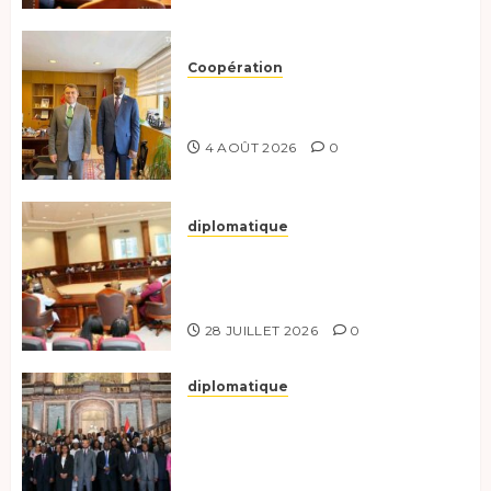
Coopération
Tchad-Türkiye : Dynamisation
du Partenariat Bilatéral
4 AOÛT 2026
0
diplomatique
Le Secrétaire général adjoint
exhorte les nouveaux
responsables à l’excellence.
28 JUILLET 2026
0
diplomatique
Le Tchad participe activement
à la 121e session du Conseil des
ministres de l’OEACP à
Bruxelles.