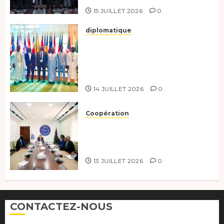
15 JUILLET 2026
0
diplomatique
Le Tchad au forum Politique
de haut niveau sur le
développement durable à New
York.
14 JUILLET 2026
0
Coopération
Renforcement de la
coopération, Tchad-Libye vers
une connectivité accrue
13 JUILLET 2026
0
CONTACTEZ-NOUS