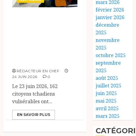
mars 2026
février 2026
Opération de
janvier 2026
retour volontaire
décembre
2025
de ressortissants
novembre
tchadiens de
2025
Benghazi vers
octobre 2025
N’Djamena.
septembre
2025
RÉDACTEUR EN CHEF
24 JUIN 2026
0
août 2025
juillet 2025
Le 23 juin 2026, 162
juin 2025
citoyens tchadiens
mai 2025
vulnérables ont...
avril 2025
EN SAVOIR PLUS
mars 2025
CATÉGORI