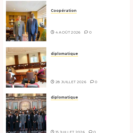
Coopération
Tchad-Türkiye : Dynamisation
du Partenariat Bilatéral
4 AOÛT 2026
0
diplomatique
Le Secrétaire général adjoint
exhorte les nouveaux
responsables à l’excellence.
28 JUILLET 2026
0
diplomatique
Le Tchad participe activement
à la 121e session du Conseil des
ministres de l’OEACP à
Bruxelles.
15 JUILLET 2026
0