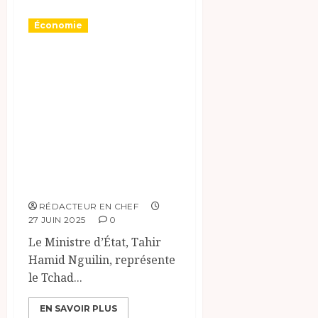
Économie
Le Tchad
participe à l’AG
d’Afreximbank au
Nigeria par le
Ministre d’État,
Tahir Hamid
Nguilin.
RÉDACTEUR EN CHEF
27 JUIN 2025
0
Le Ministre d’État, Tahir
Hamid Nguilin, représente
le Tchad...
EN SAVOIR PLUS