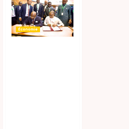
Économie
Le 28 juin 2025,
lors de la 32ᵉ
Assemblée
Générale
d’Afreximbank à
Abuja, le Tchad a
signé un accord
stratégique avec
la banque
panafricaine. Le