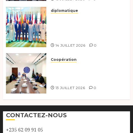
diplomatique
Le Tchad au forum Politique
de haut niveau sur le
développement durable à New
York.
14 JUILLET 2026
0
Coopération
Renforcement de la
coopération, Tchad-Libye vers
une connectivité accrue
13 JUILLET 2026
0
CONTACTEZ-NOUS
+235 62 09 91 05