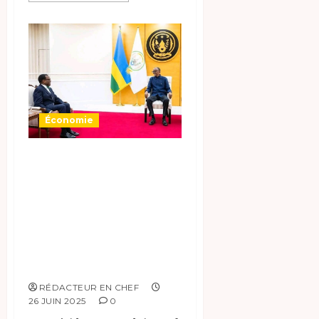
Économie
#Rwanda–BAD:
Kagame rencontre
le président
sortant de la
Banque africaine
de développement.
RÉDACTEUR EN CHEF
26 JUIN 2025
0