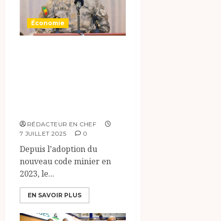
Économie
L’état-major
d’Assimi Goïta
pour imposer son
souverainisme
minier au Mali
RÉDACTEUR EN CHEF
7 JUILLET 2025
0
Depuis l’adoption du
nouveau code minier en
2023, le...
EN SAVOIR PLUS