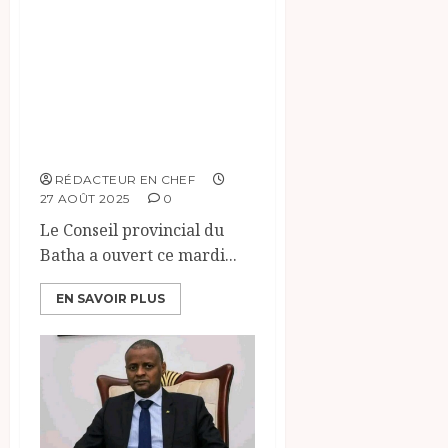
de la session
budgétaire 2025 du
Conseil
provincial. Par le
Ndjam times.
RÉDACTEUR EN CHEF
27 AOÛT 2025
0
Le Conseil provincial du
Batha a ouvert ce mardi...
EN SAVOIR PLUS