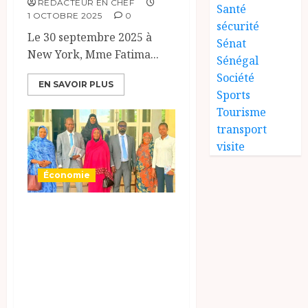
RÉDACTEUR EN CHEF
Santé
1 OCTOBRE 2025
0
sécurité
Le 30 septembre 2025 à
Sénat
New York, Mme Fatima...
Sénégal
Société
EN SAVOIR PLUS
Sports
Tourisme
transport
visite
Économie
Audience entre
l’ONAT et la
Présidente de la
Cour des Comptes
sur le rôle des