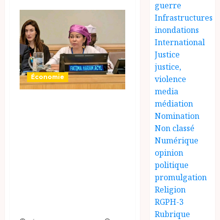
guerre
Infrastructures
inondations
International
Justice
justice,
Économie
violence
media
Bilan de la
médiation
Nomination
Transition et
Non classé
Perspectives
Numérique
d’Avenir :
opinion
Intervention de
politique
Mme Fatima
promulgation
Religion
Haram Acyl à
RGPH-3
l’ONU
Rubrique