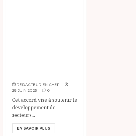
ministre d’État,
Tahir Hamid
Nguilin, a
représenté le
Tchad lors de la
signature avec le
nouveau président
d’Afreximbank, Dr
Georges Elombi.
RÉDACTEUR EN CHEF
28 JUIN 2025
0
Cet accord vise à soutenir le
développement de
secteurs...
EN SAVOIR PLUS