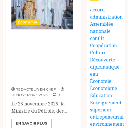
accord
administration
Économie
Assemblée
nationale
Rencontre entre la
conflit
Ministre du
Coopération
Culture
Pétrole et le
Découverte
Médiateur de la
diplomatique
République, sur
eau
les enjeux miniers
Économie
Économique
RÉDACTEUR EN CHEF
Éducation
25 NOVEMBRE 2025
0
Enseignement
Le 25 novembre 2025, la
supérieur
Ministre du Pétrole, des...
entrepeneurial
environnement
EN SAVOIR PLUS