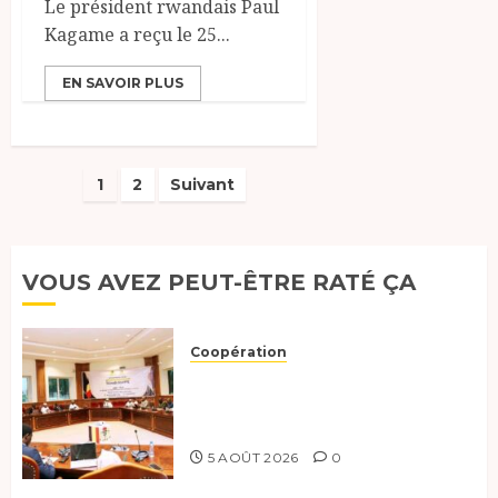
Le président rwandais Paul
Kagame a reçu le 25...
EN SAVOIR PLUS
Pagination
1
2
Suivant
des
publications
VOUS AVEZ PEUT-ÊTRE RATÉ ÇA
Coopération
Le Tchad et l’Égypte
préparent le terrain pour une
coopération renforcée
5 AOÛT 2026
0